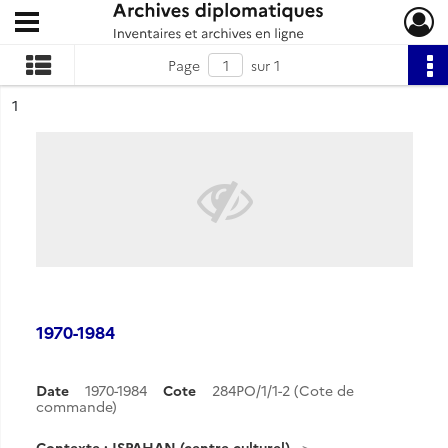
Ouvrir le menu déroulant
Archives diplomatiques
Page
sur 1
ésultat n°
1
1970-1984
Date
1970-1984
Cote
284PO/1/1-2 (Cote de
commande)
Contexte : ISPAHAN (centre culturel)