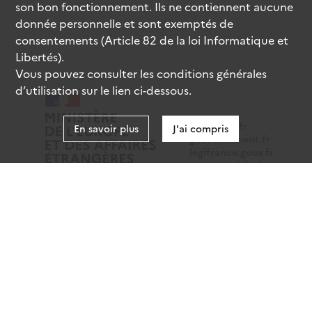
son bon fonctionnement. Ils ne contiennent aucune
donnée personnelle et sont exemptés de
consentements (Article 82 de la loi Informatique et
Libertés).
Vous pouvez consulter les conditions générales
d’utilisation sur le lien ci-dessous.
data.gouv.fr
En savoir plus
J'ai compris
gouvernement.fr
legifrance.gouv.fr
service-public.fr
Mentions légales
Données personnelles
CGU
Gestion des cookies
Accessibilité : partiellement conforme
Sauf mention contraire, tous les contenus de ce site sont
sous
licence etalab-2.0