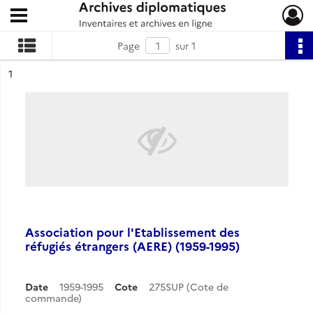
Ouvrir le menu déroulant
Archives diplomatiques
Page
sur 1
ésultat n°
1
Association pour l'Etablissement des
réfugiés étrangers (AERE) (1959-1995)
Date
1959-1995
Cote
275SUP (Cote de
commande)