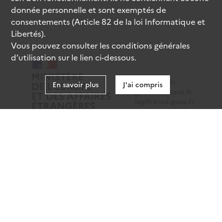
donnée personnelle et sont exemptés de
consentements (Article 82 de la loi Informatique et
Libertés).
Vous pouvez consulter les conditions générales
d’utilisation sur le lien ci-dessous.
data.gouv.fr
En savoir plus
J'ai compris
gouvernement.fr
legifrance.gouv.fr
service-public.fr
Mentions légales
Données personnelles
CGU
Gestion des cookies
Accessibilité : partiellement conforme
Sauf mention contraire, tous les contenus de ce site sont
sous
licence etalab-2.0