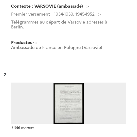
Contexte : VARSOVIE (ambassade)
Premier versement : 1934-1939, 1945-1952
Télégrammes au départ de Varsovie adressés à
Berlin.
Producteur :
Ambassade de France en Pologne (Varsovie)
ésultat n°
2
1 086 medias