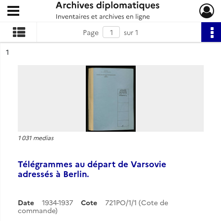
Ouvrir le menu déroulant
Archives diplomatiques
Page
sur 1
ésultat n°
1
1 031 medias
Télégrammes au départ de Varsovie
adressés à Berlin.
Date
1934-1937
Cote
721PO/1/1 (Cote de
commande)