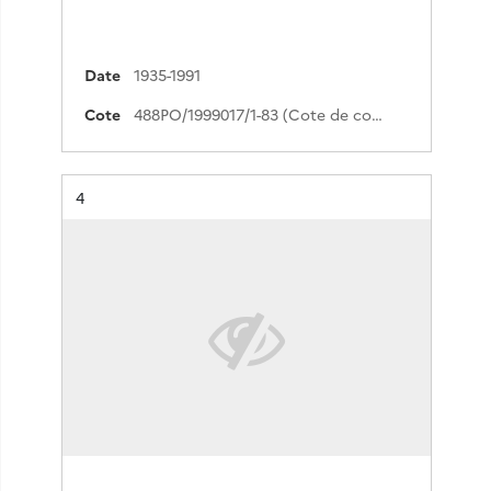
Date
1935-1991
Cote
488PO/1999017/1-83 (Cote de commande)
Résultat n°
4