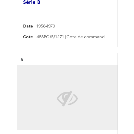
Série B
Date
1958-1979
Cote
488PO/B/1-171 (Cote de commande)
Résultat n°
5