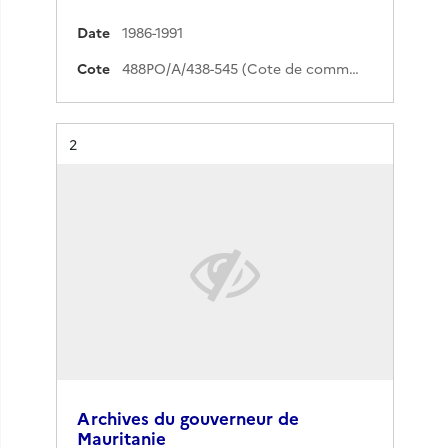
Date
1986-1991
Cote
488PO/A/438-545 (Cote de commande)
Résultat n°
2
Archives du gouverneur de
Mauritanie