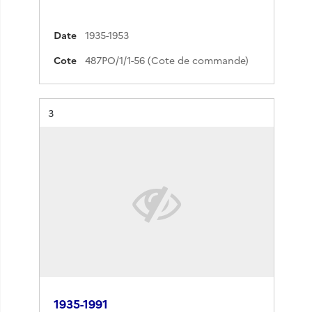
Date
1935-1953
Cote
487PO/1/1-56 (Cote de commande)
Résultat n°
3
1935-1991