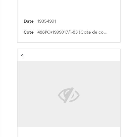
Date
1935-1991
Cote
488PO/1999017/1-83 (Cote de commande)
Résultat n°
4