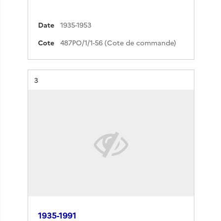
Date
1935-1953
Cote
487PO/1/1-56 (Cote de commande)
Résultat n°
3
1935-1991