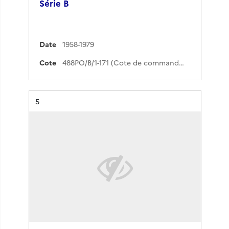
Série B
Date
1958-1979
Cote
488PO/B/1-171 (Cote de commande)
Résultat n°
5