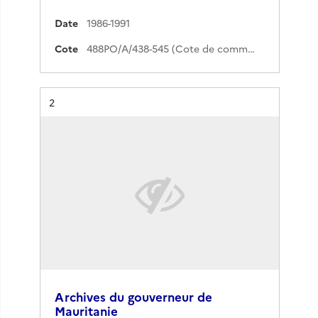
Date
1986-1991
Cote
488PO/A/438-545 (Cote de commande)
Résultat n°
2
Archives du gouverneur de
Mauritanie