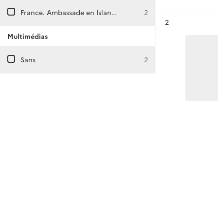
France. Ambassade en Islande (Reykjavík)
2
Résultat n°
2
Multimédias
Sans
2