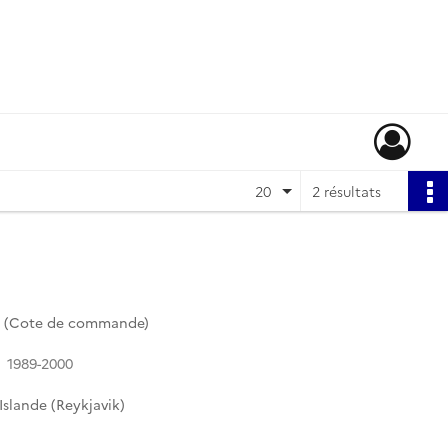
20
2 résultats
4 (Cote de commande)
1989-2000
slande (Reykjavik)