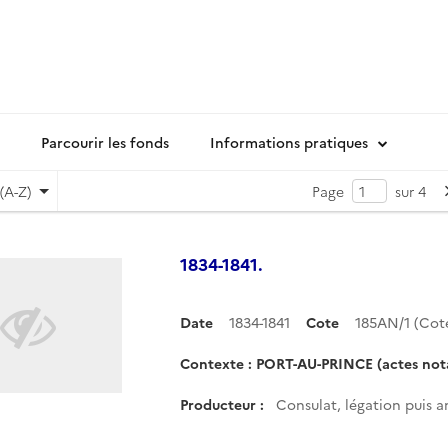
Parcourir les fonds
Informations pratiques
(A-Z)
Page
sur 4
1834-1841.
Date
1834-1841
Cote
185AN/1 (Co
Contexte : PORT-AU-PRINCE (actes nota
Producteur :
Consulat, légation puis a