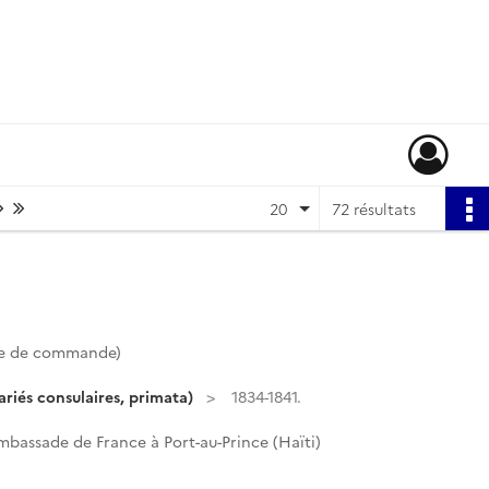
Page suivante : 1/4
Dernière page
20
72 résultats
te de commande)
riés consulaires, primata)
1834-1841.
mbassade de France à Port-au-Prince (Haïti)