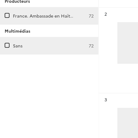
Producteurs
Résultat n°
2
France. Ambassade en Haïti (Port-au-Prince)
72
Multimédias
Sans
72
Résultat n°
3