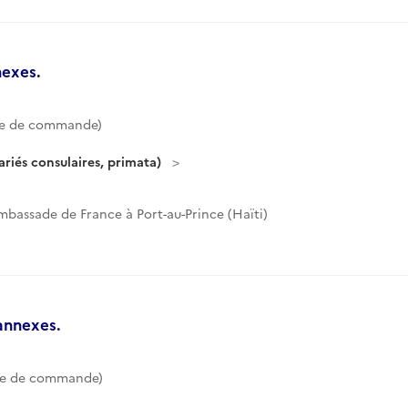
nexes.
te de commande)
riés consulaires, primata)
mbassade de France à Port-au-Prince (Haïti)
annexes.
te de commande)