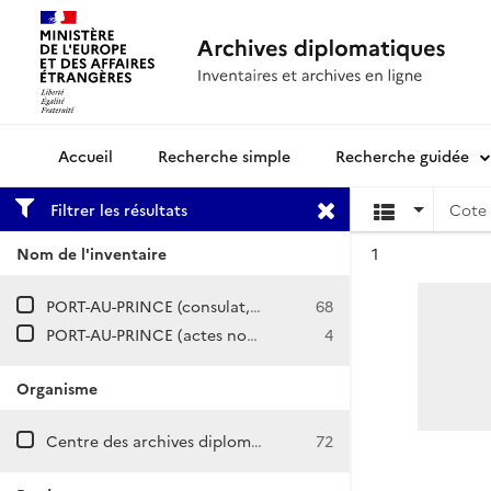
Recherche simple
Recherche guidée
Archives diplomatiques
Filtrer les résultats
Cote 
Résultat n°
Nom de l'inventaire
1
PORT-AU-PRINCE (consulat, légation puis ambassade)
68
PORT-AU-PRINCE (actes notariés consulaires, primata)
4
Organisme
Centre des archives diplomatiques de Nantes
72