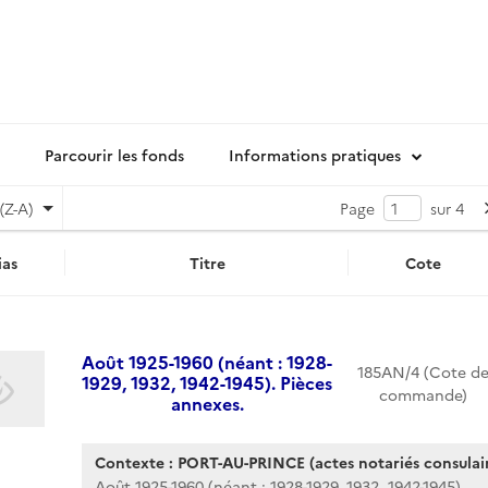
Parcourir les fonds
Informations pratiques
(Z-A)
Page
sur 4
as
Titre
Cote
Août 1925-1960 (néant : 1928-
185AN/4 (Cote d
1929, 1932, 1942-1945). Pièces
commande)
annexes.
Contexte : PORT-AU-PRINCE (actes notariés consulair
Août 1925-1960 (néant : 1928-1929, 1932, 1942-1945)....