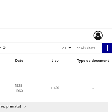
Page suivante : 1/4
Dernière page
20
72 résultats
Date
Lieu
Type de document
e
1925-
Haïti
-
1960
es, primata)