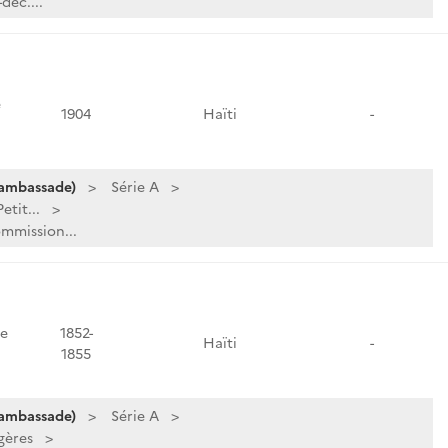
déc....
e
1904
Haïti
-
 ambassade)
Série A
tit...
mmission...
e
1852-
Haïti
-
1855
 ambassade)
Série A
gères