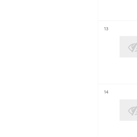
Résultat n°
13
Résultat n°
14