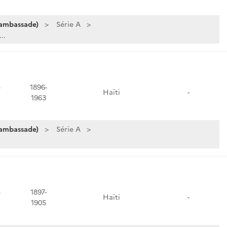
 ambassade)
Série A
..
e
1896-
Haïti
-
1963
 ambassade)
Série A
e
1897-
Haïti
-
1905