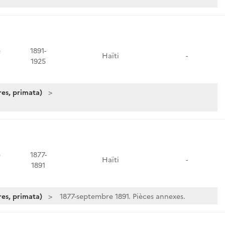
e
1891-
Haïti
-
1925
es, primata)
e
1877-
Haïti
-
1891
es, primata)
1877-septembre 1891. Pièces annexes.