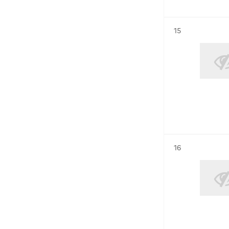
Résultat n°
15
Résultat n°
16