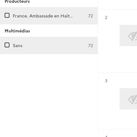
Producteurs
France. Ambassade en Haïti (Port-au-Prince)
72
Résultat n°
2
Multimédias
Sans
72
Résultat n°
3
Résultat n°