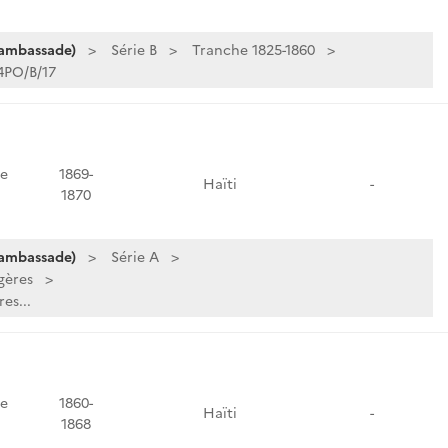
 ambassade)
Série B
Tranche 1825-1860
4PO/B/17
e
1869-
Haïti
-
1870
 ambassade)
Série A
gères
es...
e
1860-
Haïti
-
1868