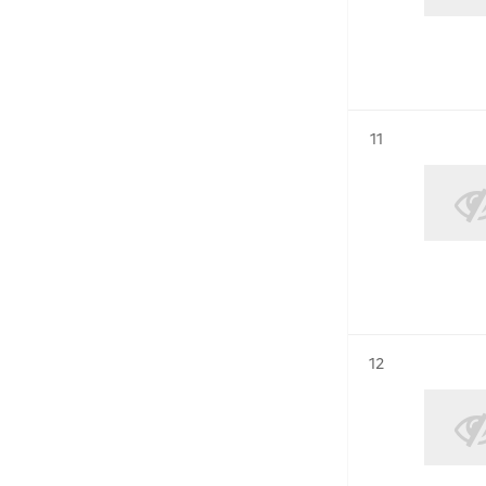
Résultat n°
11
Résultat n°
12