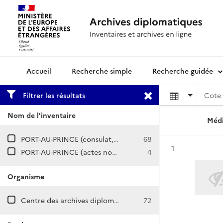
Recherche simple
Recherche guidée
Archives diplomatiques
Filtrer les résultats
Cote 
Nom de l'inventaire
Médi
PORT-AU-PRINCE (consulat, légation puis ambassade)
68
Résultat n°
1
PORT-AU-PRINCE (actes notariés consulaires, primata)
4
Organisme
Centre des archives diplomatiques de Nantes
72