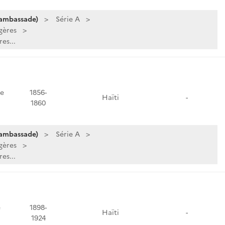
 ambassade)
Série A
gères
es...
e
1856-
Haïti
-
1860
 ambassade)
Série A
gères
es...
e
1898-
Haïti
-
1924