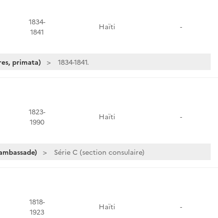
1834-
Haïti
-
1841
es, primata)
1834-1841.
1823-
Haïti
-
1990
 ambassade)
Série C (section consulaire)
1818-
Haïti
-
1923