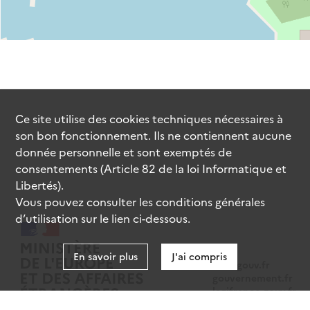
Ce site utilise des
cookies
techniques nécessaires à
son bon fonctionnement. Ils ne contiennent aucune
donnée personnelle et sont exemptés de
consentements (Article 82 de la loi Informatique et
Libertés).
Vous pouvez consulter les conditions générales
d’utilisation sur le lien ci-dessous.
En savoir plus
J'ai compris
data.gouv.fr
gouvernement.fr
legifrance.gouv.fr
service-public.fr