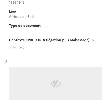
1936-1945
Lieu
Afrique du Sud
Type de document
-
Contexte : PRÉTORIA (légation puis ambassade)
1936-1942
Résultat n°
2