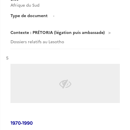
Afrique du Sud
Type de document
-
Contexte : PRÉTORIA (légation puis ambassade)
Dossiers relatifs au Lesotho
Résultat n°
5
1970-1990