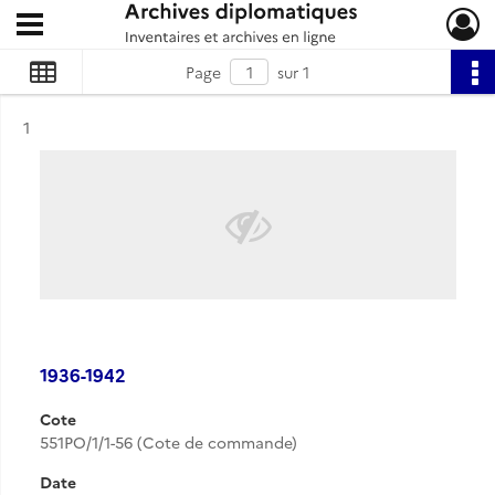
Ouvrir le menu déroulant
Archives diplomatiques
Page
sur 1
Résultat n°
1
1936-1942
Cote
551PO/1/1-56 (Cote de commande)
Date