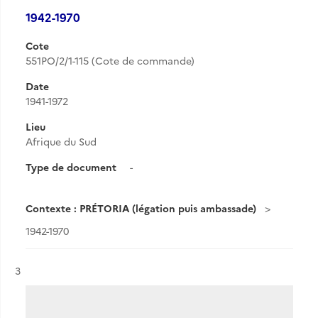
1942-1970
Cote
551PO/2/1-115 (Cote de commande)
Date
1941-1972
Lieu
Afrique du Sud
Type de document
-
Contexte : PRÉTORIA (légation puis ambassade)
1942-1970
Résultat n°
3