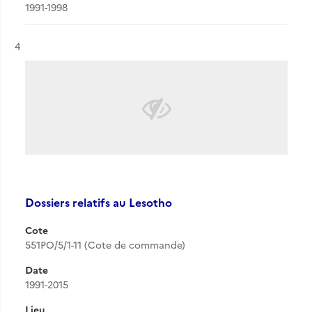
1991-1998
Résultat n°
4
Dossiers relatifs au Lesotho
Cote
551PO/5/1-11 (Cote de commande)
Date
1991-2015
Lieu