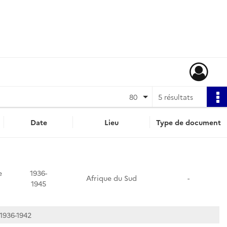
80
5 résultats
Date
Lieu
Type de document
e
1936-
Afrique du Sud
-
1945
1936-1942