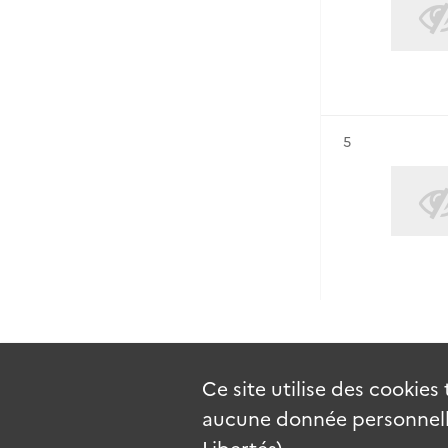
Résultat n°
5
Ce site utilise des
cookies
aucune donnée personnelle
Libertés).