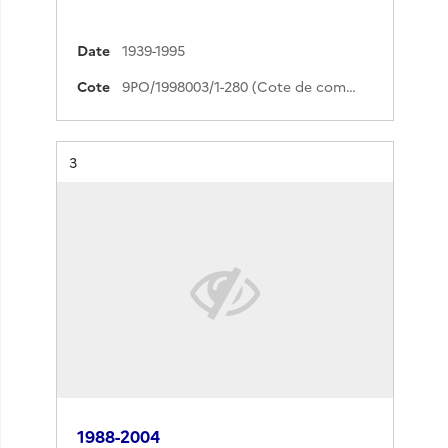
Date
1939-1995
Cote
9PO/1998003/1-280 (Cote de commande)
Résultat n°
3
1988-2004