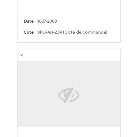
Date
1897-2009
Cote
9PO/4/1-234 (Cote de commande)
Résultat n°
4