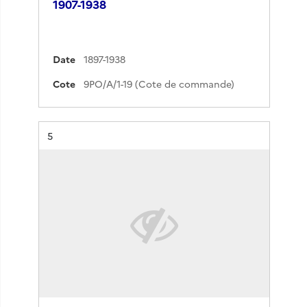
1907-1938
Date
1897-1938
Cote
9PO/A/1-19 (Cote de commande)
Résultat n°
5