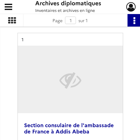
Ouvrir le menu déroulant
Archives diplomatiques
Page
sur 1
Résultat n°
1
Section consulaire de l'ambassade
de France à Addis Abeba