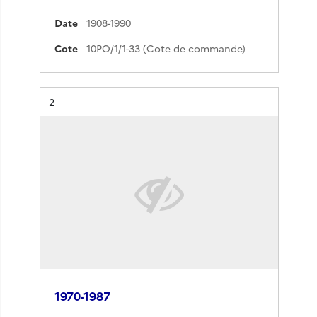
Date
1908-1990
Cote
10PO/1/1-33 (Cote de commande)
Résultat n°
2
1970-1987