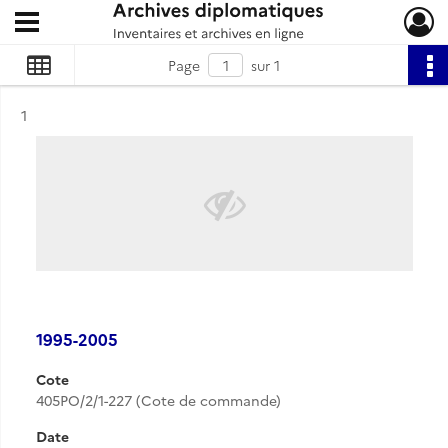
Ouvrir le menu déroulant
Archives diplomatiques
Page
sur 1
Résultat n°
1
1995-2005
Cote
405PO/2/1-227 (Cote de commande)
Date