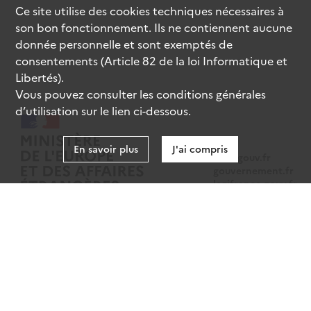
Ce site utilise des
cookies
techniques nécessaires à
son bon fonctionnement. Ils ne contiennent aucune
donnée personnelle et sont exemptés de
consentements (Article 82 de la loi Informatique et
Libertés).
Vous pouvez consulter les conditions générales
d’utilisation sur le lien ci-dessous.
En savoir plus
J'ai compris
data.gouv.fr
gouvernement.fr
legifrance.gouv.fr
service-public.fr
Mentions légales
Données personnelles
CGU
Gestion des cookies
Accessibilité : partiellement conforme
Sauf mention contraire, tous les contenus de ce site sont sous
licence