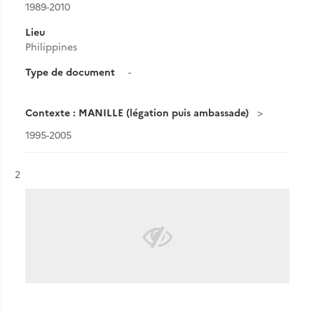
1989-2010
Lieu
Philippines
Type de document
-
Contexte : MANILLE (légation puis ambassade)
1995-2005
Résultat n°
2