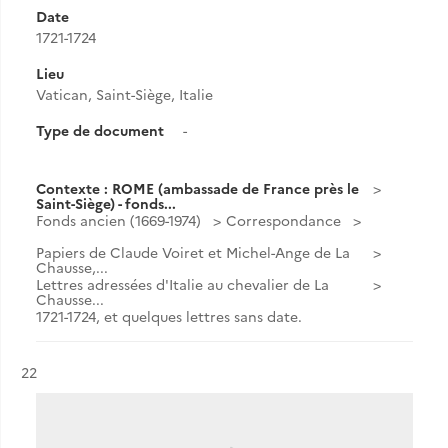
Date
1721-1724
Lieu
Vatican, Saint-Siège, Italie
Type de document
-
Contexte : ROME (ambassade de France près le
Saint-Siège) - fonds...
Fonds ancien (1669-1974)
Correspondance
Papiers de Claude Voiret et Michel-Ange de La
Chausse,...
Lettres adressées d'Italie au chevalier de La
Chausse...
1721-1724, et quelques lettres sans date.
Résultat n°
22