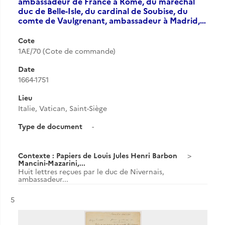
ambassadeur de France à Rome, du maréchal
duc de Belle-Isle, du cardinal de Soubise, du
comte de Vaulgrenant, ambassadeur à Madrid,…
Cote
1AE/70 (Cote de commande)
Date
1664-1751
Lieu
Italie, Vatican, Saint-Siège
Type de document
-
Contexte : Papiers de Louis Jules Henri Barbon
Mancini-Mazarini,...
Huit lettres reçues par le duc de Nivernais,
ambassadeur...
Résultat n°
5