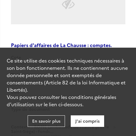
Papiers d'affaires de La Chausse : comptes.
Cote
Ce site utilise des
cookies
techniques nécessaires à
576PO/1/11 (Cote de commande)
son bon fonctionnement. Ils ne contiennent aucune
Date
donnée personnelle et sont exemptés de
1664-1724
consentements (Article 82 de la loi Informatique et
Libertés).
Lieu
Vous pouvez consulter les conditions générales
Vatican, Saint-Siège, Italie
d’utilisation sur le lien ci-dessous.
Type de document
-
En savoir plus
J'ai compris
Contexte : ROME (ambassade de France près le
Saint-Siège) - fonds...