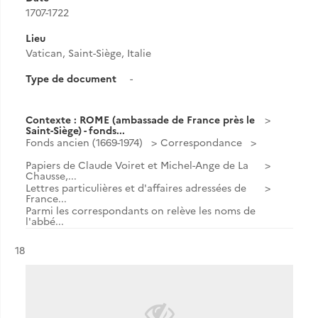
1707-1722
Lieu
Vatican, Saint-Siège, Italie
Type de document
-
Contexte : ROME (ambassade de France près le
Saint-Siège) - fonds...
Fonds ancien (1669-1974)
Correspondance
Papiers de Claude Voiret et Michel-Ange de La
Chausse,...
Lettres particulières et d'affaires adressées de
France...
Parmi les correspondants on relève les noms de
l'abbé...
Résultat n°
18