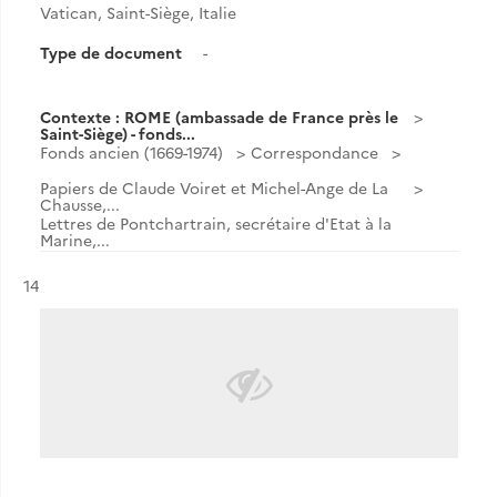
Vatican, Saint-Siège, Italie
Type de document
-
Contexte : ROME (ambassade de France près le
Saint-Siège) - fonds...
Fonds ancien (1669-1974)
Correspondance
Papiers de Claude Voiret et Michel-Ange de La
Chausse,...
Lettres de Pontchartrain, secrétaire d'Etat à la
Marine,...
Résultat n°
14