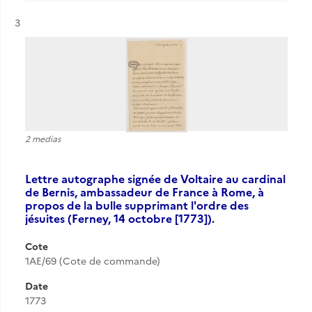
Résultat n°
3
2 medias
Lettre autographe signée de Voltaire au cardinal
de Bernis, ambassadeur de France à Rome, à
propos de la bulle supprimant l'ordre des
jésuites (Ferney, 14 octobre [1773]).
Cote
1AE/69 (Cote de commande)
Date
1773