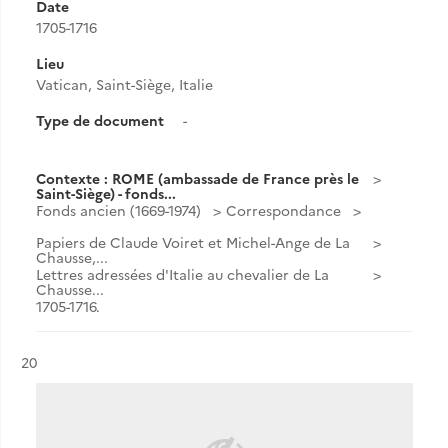
Date
1705-1716
Lieu
Vatican, Saint-Siège, Italie
Type de document
-
Contexte : ROME (ambassade de France près le
Saint-Siège) - fonds...
Fonds ancien (1669-1974)
Correspondance
Papiers de Claude Voiret et Michel-Ange de La
Chausse,...
Lettres adressées d'Italie au chevalier de La
Chausse...
1705-1716.
Résultat n°
20