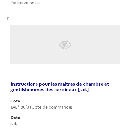
Pièces volantes.
Résultat n°
11
Instructions pour les maîtres de chambre et
gentilshommes des cardinaux [s.d.].
Cote
1AE/180/3 (Cote de commande)
Date
s.d.