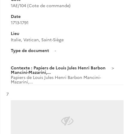
1AE/104 (Cote de commande)
Date
1713-1791
Lieu
Italie, Vatican, Saint-Siège
Type de document
-
Contexte : Papiers de Louis Jules Henri Barbon
Mancini-Mazarini,...
Papiers de Louis Jules Henri Barbon Mancini-
Mazarini,...
Résultat n°
7