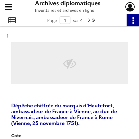
Ouvrir le menu déroulant
Archives diplomatiques
Page suivante : 1/4
Dernière page
Page
sur 4
Résultat n°
1
Dépêche chiffrée du marquis d'Hautefort,
ambassadeur de France à Vienne, au duc de
Nivernais, ambassadeur de France à Rome
(Vienne, 25 novembre 1751).
Cote