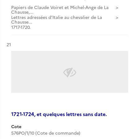
Papiers de Claude Voiret et Michel-Ange de La
Chausse,...
Lettres adressées d'Italie au chevalier de La
Chausse...
1717-1720.
Résultat n°
21
1721-1724, et quelques lettres sans date.
Cote
576PO/1/10 (Cote de commande)