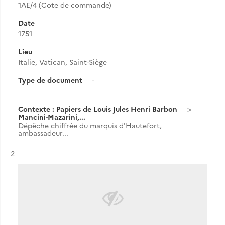
1AE/4 (Cote de commande)
Date
1751
Lieu
Italie, Vatican, Saint-Siège
Type de document
-
Contexte : Papiers de Louis Jules Henri Barbon
Mancini-Mazarini,...
Dépêche chiffrée du marquis d'Hautefort,
ambassadeur...
Résultat n°
2