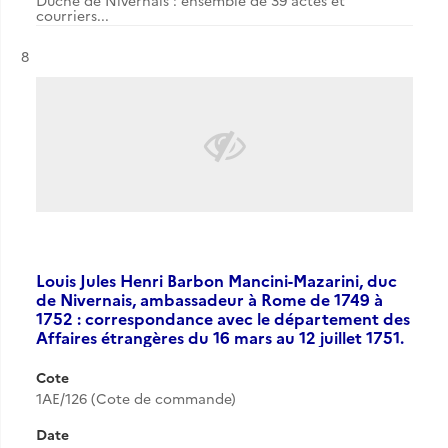
Duché de Nivernais : ensemble de 39 actes et
courriers...
Résultat n°
8
Louis Jules Henri Barbon Mancini-Mazarini, duc
de Nivernais, ambassadeur à Rome de 1749 à
1752 : correspondance avec le département des
Affaires étrangères du 16 mars au 12 juillet 1751.
Cote
1AE/126 (Cote de commande)
Date