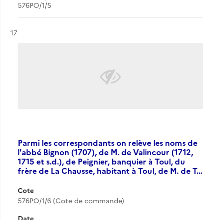
576PO/1/5
Résultat n°
17
Parmi les correspondants on relève les noms de
l'abbé Bignon (1707), de M. de Valincour (1712,
1715 et s.d.), de Peignier, banquier à Toul, du
frère de La Chausse, habitant à Toul, de M. de T…
Cote
576PO/1/6 (Cote de commande)
Date