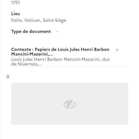
1751
Lieu
Italie, Vatican, Saint-Siège
Type de document
-
Contexte : Papiers de Louis Jules Henri Barbon
Mancini-Mazarini,...
Louis Jules Henri Barbon Mancini-Mazarini, duc
de Nivernais,...
Résultat n°
9