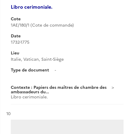
Libro cerimoniale.
Cote
1AE/180/1 (Cote de commande)
Date
1732-1775
Lieu
Italie, Vatican, Saint-Siège
Type de document
-
Contexte : Papiers des maîtres de chambre des
ambassadeurs du...
Libro cerimoniale.
Résultat n°
10