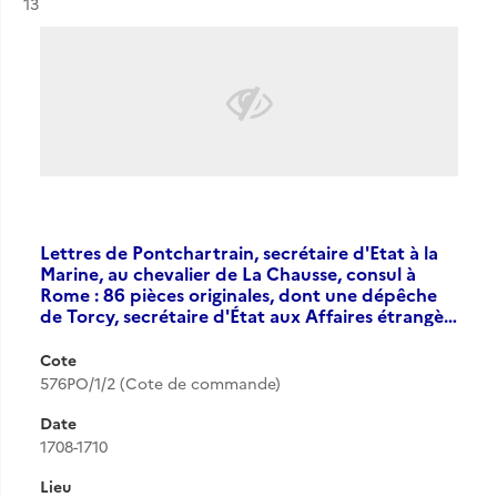
Résultat n°
13
Lettres de Pontchartrain, secrétaire d'Etat à la
Marine, au chevalier de La Chausse, consul à
Rome : 86 pièces originales, dont une dépêche
de Torcy, secrétaire d'État aux Affaires étrangè…
Cote
576PO/1/2 (Cote de commande)
Date
1708-1710
Lieu