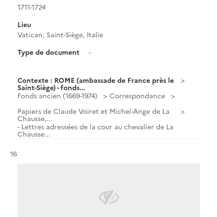
1711-1724
Lieu
Vatican, Saint-Siège, Italie
Type de document
-
Contexte : ROME (ambassade de France près le
Saint-Siège) - fonds...
Fonds ancien (1669-1974)
Correspondance
Papiers de Claude Voiret et Michel-Ange de La
Chausse,...
- Lettres adressées de la cour au chevalier de La
Chausse...
Résultat n°
16