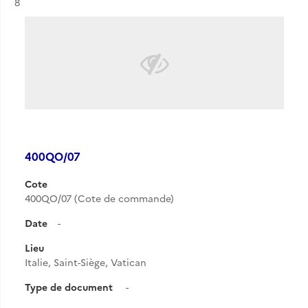
Résultat n°
8
400QO/07
Cote
400QO/07 (Cote de commande)
Date
-
Lieu
Italie, Saint-Siège, Vatican
Type de document
-