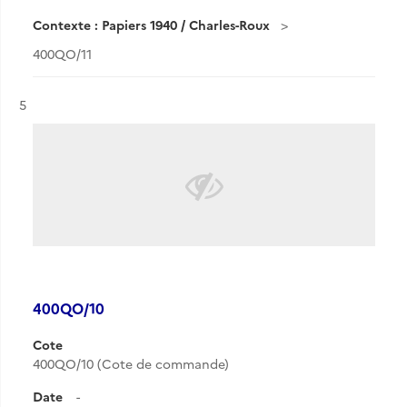
Contexte : Papiers 1940 / Charles-Roux
400QO/11
Résultat n°
5
400QO/10
Cote
400QO/10 (Cote de commande)
Date
-