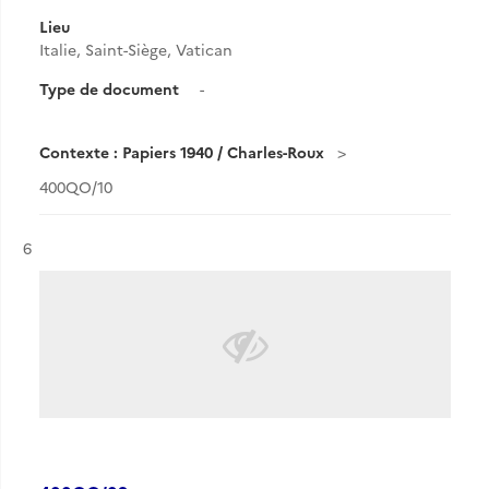
Lieu
Italie, Saint-Siège, Vatican
Type de document
-
Contexte : Papiers 1940 / Charles-Roux
400QO/10
Résultat n°
6