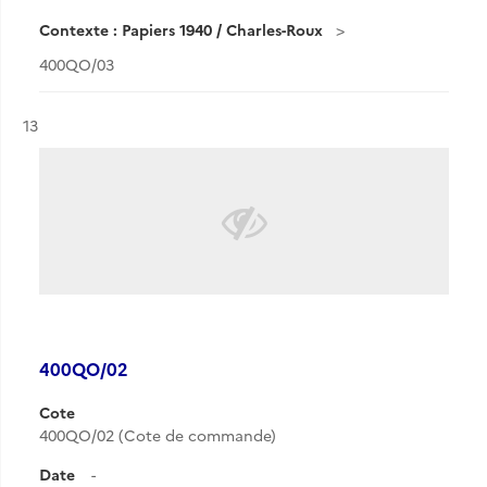
Contexte : Papiers 1940 / Charles-Roux
400QO/03
Résultat n°
13
400QO/02
Cote
400QO/02 (Cote de commande)
Date
-