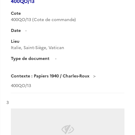
400QO/13
Cote
400QO/13 (Cote de commande)
Date
-
Lieu
Italie, Saint-Siège, Vatican
Type de document
-
Contexte : Papiers 1940 / Charles-Roux
400QO/13
Résultat n°
3