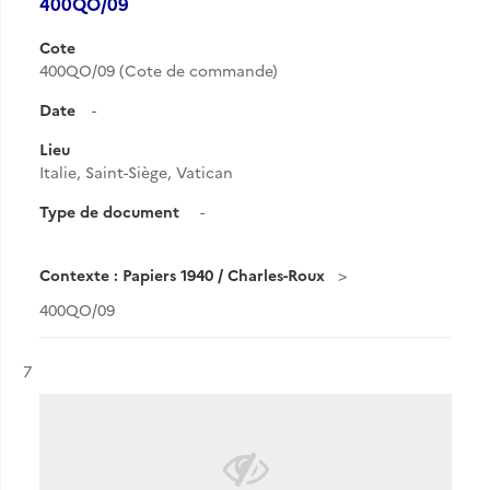
400QO/09
Cote
400QO/09 (Cote de commande)
Date
-
Lieu
Italie, Saint-Siège, Vatican
Type de document
-
Contexte : Papiers 1940 / Charles-Roux
400QO/09
Résultat n°
7