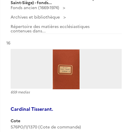
Saint-Siège) - fonds...
Fonds ancien (1669-1974)
Archives et bibliothèque
Répertoire des matières ecclésiastiques
contenues dans...
Résultat n°
16
659 medias
Cardinal Tisserant.
Cote
576PO/1/1370 (Cote de commande)