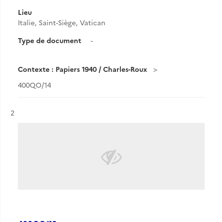
Lieu
Italie, Saint-Siège, Vatican
Type de document
-
Contexte : Papiers 1940 / Charles-Roux
400QO/14
Résultat n°
2