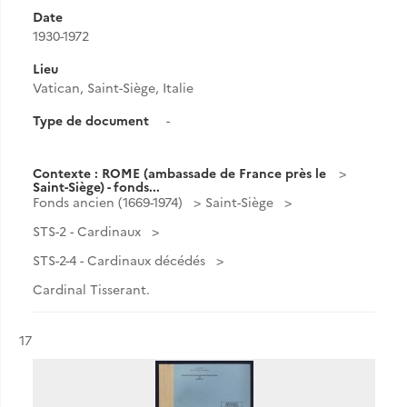
Date
1930-1972
Lieu
Vatican, Saint-Siège, Italie
Type de document
-
Contexte : ROME (ambassade de France près le
Saint-Siège) - fonds...
Fonds ancien (1669-1974)
Saint-Siège
STS-2 - Cardinaux
STS-2-4 - Cardinaux décédés
Cardinal Tisserant.
Résultat n°
17