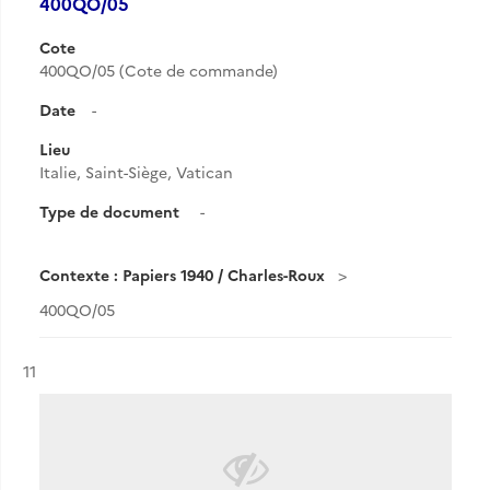
400QO/05
Cote
400QO/05 (Cote de commande)
Date
-
Lieu
Italie, Saint-Siège, Vatican
Type de document
-
Contexte : Papiers 1940 / Charles-Roux
400QO/05
Résultat n°
11