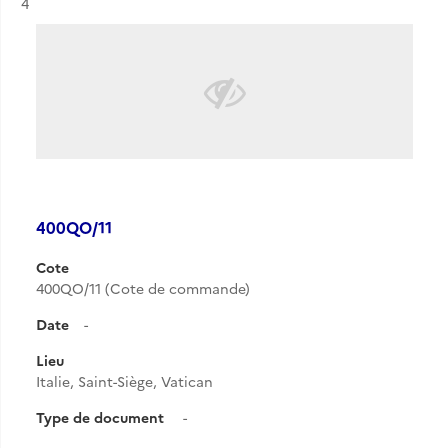
Résultat n°
4
400QO/11
Cote
400QO/11 (Cote de commande)
Date
-
Lieu
Italie, Saint-Siège, Vatican
Type de document
-