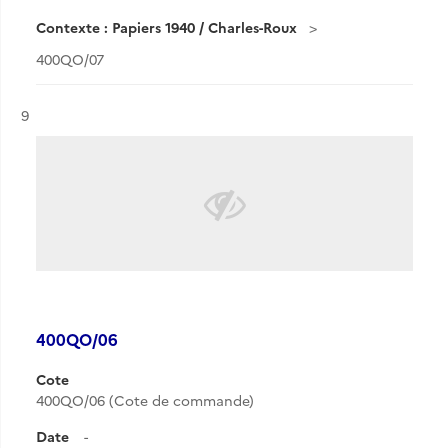
Contexte : Papiers 1940 / Charles-Roux
400QO/07
Résultat n°
9
400QO/06
Cote
400QO/06 (Cote de commande)
Date
-