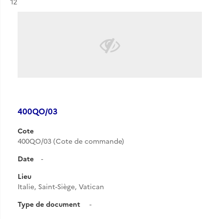
Résultat n°
12
400QO/03
Cote
400QO/03 (Cote de commande)
Date
-
Lieu
Italie, Saint-Siège, Vatican
Type de document
-