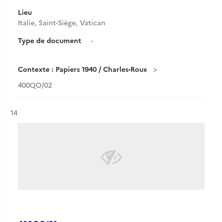
Lieu
Italie, Saint-Siège, Vatican
Type de document
-
Contexte : Papiers 1940 / Charles-Roux
400QO/02
Résultat n°
14