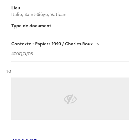
Lieu
Italie, Saint-Siège, Vatican
Type de document
-
Contexte : Papiers 1940 / Charles-Roux
400QO/06
Résultat n°
10