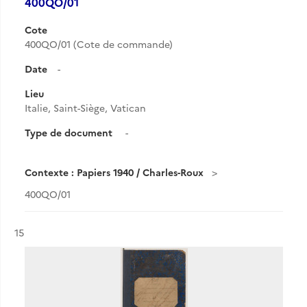
400QO/01
Cote
400QO/01 (Cote de commande)
Date
-
Lieu
Italie, Saint-Siège, Vatican
Type de document
-
Contexte : Papiers 1940 / Charles-Roux
400QO/01
Résultat n°
15