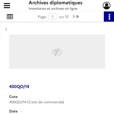
Ouvrir le menu déroulant
Archives diplomatiques
Page suivante : 1/15
Dernière page
Page
sur 15
Résultat n°
1
400QO/14
Cote
400QO/14 (Cote de commande)
Date
-