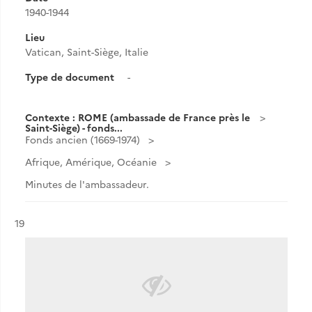
1940-1944
Lieu
Vatican, Saint-Siège, Italie
Type de document
-
Contexte : ROME (ambassade de France près le
Saint-Siège) - fonds...
Fonds ancien (1669-1974)
Afrique, Amérique, Océanie
Minutes de l'ambassadeur.
Résultat n°
19