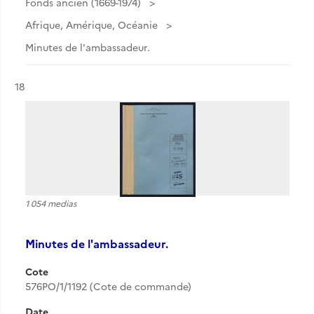
Fonds ancien (1669-1974)
Afrique, Amérique, Océanie
Minutes de l'ambassadeur.
Résultat n°
18
1 054 medias
Minutes de l'ambassadeur.
Cote
576PO/1/1192 (Cote de commande)
Date