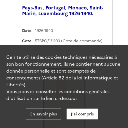
Pays-Bas, Portugal, Monaco, Saint-
Marin, Luxembourg 1926-1940.
Date
1926-1940
Cote
576PO/1/1100 (Cote de commande)
Ce site utilise des
cookies
techniques nécessaires à
Résultat n°
31
son bon fonctionnement. Ils ne contiennent aucune
donnée personnelle et sont exemptés de
consentements (Article 82 de la loi Informatique et
Libertés).
Vous pouvez consulter les conditions générales
d’utilisation sur le lien ci-dessous.
En savoir plus
J'ai compris