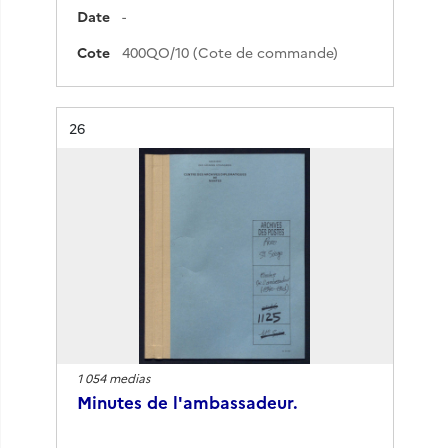
Date
-
Cote
400QO/10 (Cote de commande)
Résultat n°
26
1 054 medias
Minutes de l'ambassadeur.