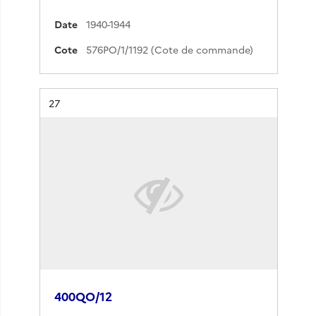
Date
1940-1944
Cote
576PO/1/1192 (Cote de commande)
Résultat n°
27
400QO/12