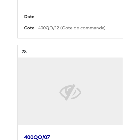
Date
-
Cote
400QO/12 (Cote de commande)
Résultat n°
28
400QO/07