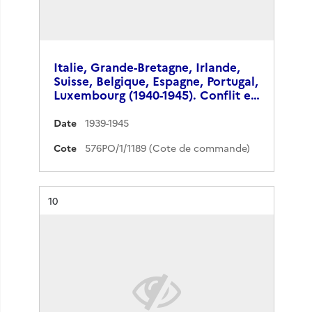
Italie, Grande-Bretagne, Irlande,
Suisse, Belgique, Espagne, Portugal,
Luxembourg (1940-1945). Conflit e…
Date
1939-1945
Cote
576PO/1/1189 (Cote de commande)
Résultat n°
10