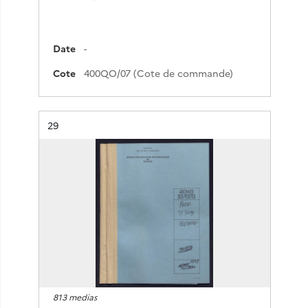
Date
-
Cote
400QO/07 (Cote de commande)
Résultat n°
29
813 medias