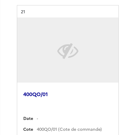
Résultat n°
21
400QO/01
Date
-
Cote
400QO/01 (Cote de commande)