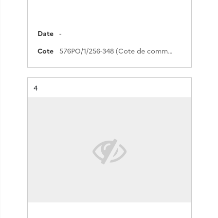
Date
-
Cote
576PO/1/256-348 (Cote de commande)
Résultat n°
4