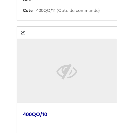
Cote
400QO/11 (Cote de commande)
Résultat n°
25
400QO/10