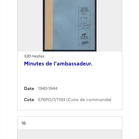
530 medias
Minutes de l'ambassadeur.
Date
1940-1944
Cote
576PO/1/1193 (Cote de commande)
Résultat n°
16