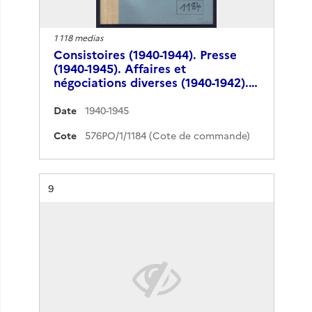
1 118 medias
Consistoires (1940-1944). Presse
(1940-1945). Affaires et
négociations diverses (1940-1942).…
Date
1940-1945
Cote
576PO/1/1184 (Cote de commande)
Résultat n°
9