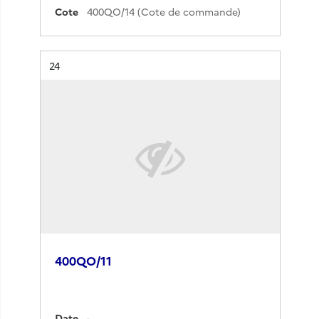
Cote
400QO/14 (Cote de commande)
Résultat n°
24
400QO/11
Date
-