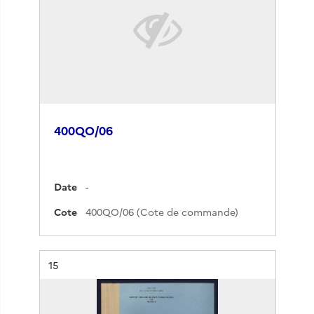
400QO/06
Date
-
Cote
400QO/06 (Cote de commande)
Résultat n°
15