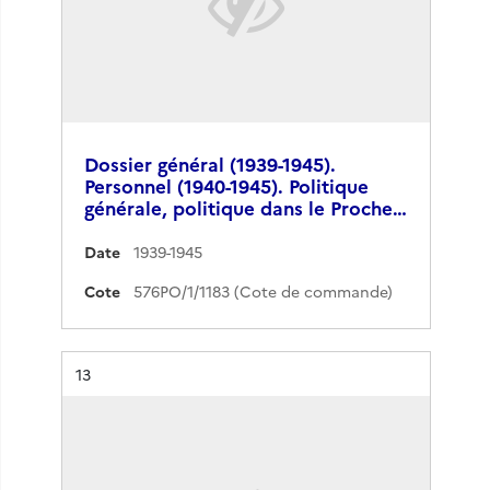
Dossier général (1939-1945).
Personnel (1940-1945). Politique
générale, politique dans le Proche…
Date
1939-1945
Cote
576PO/1/1183 (Cote de commande)
Résultat n°
13