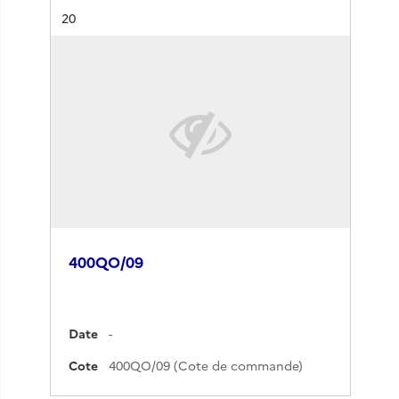
Résultat n°
20
400QO/09
Date
-
Cote
400QO/09 (Cote de commande)