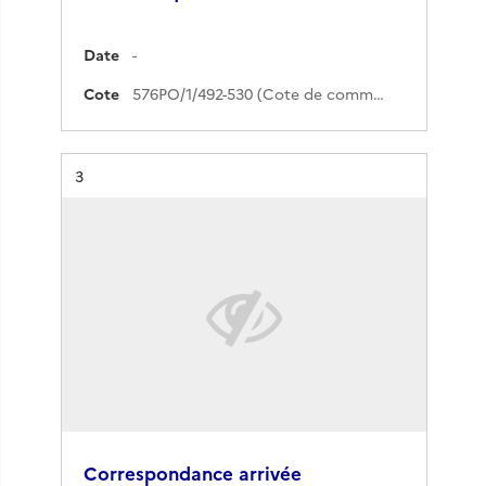
Date
-
Cote
576PO/1/492-530 (Cote de commande)
Résultat n°
3
Correspondance arrivée