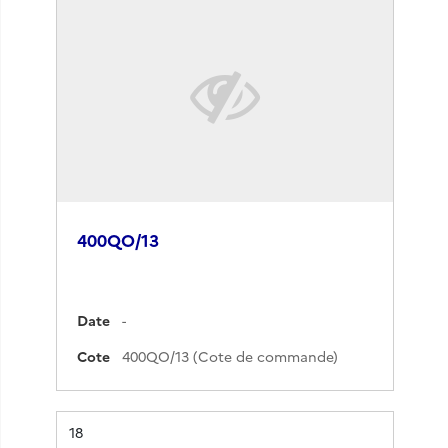
400QO/13
Date
-
Cote
400QO/13 (Cote de commande)
Résultat n°
18