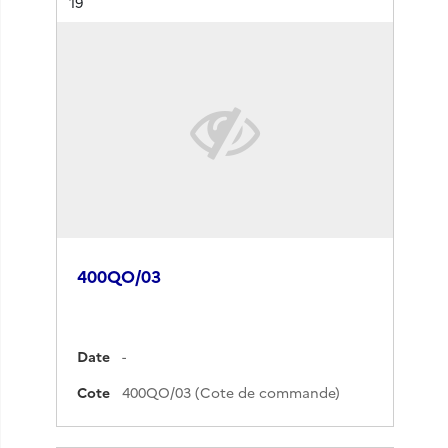
Résultat n°
19
400QO/03
Date
-
Cote
400QO/03 (Cote de commande)