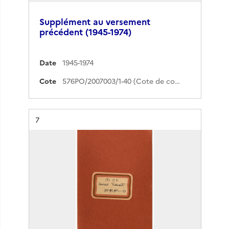
Supplément au versement
précédent (1945-1974)
Date
1945-1974
Cote
576PO/2007003/1-40 (Cote de commande)
Résultat n°
7