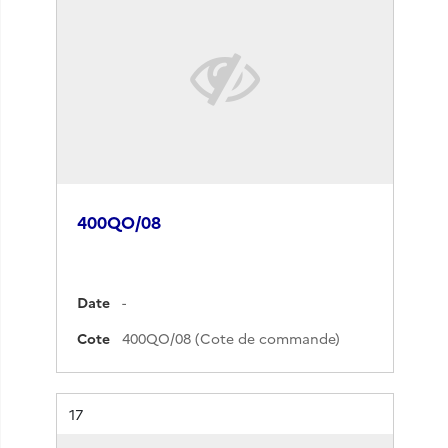
400QO/08
Date
-
Cote
400QO/08 (Cote de commande)
Résultat n°
17