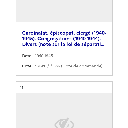
Cardinalat, épiscopat, clergé (1940-
1945). Congrégations (1940-1944).
Divers (note sur la loi de séparati…
Date
1940-1945
Cote
576PO/1/1186 (Cote de commande)
Résultat n°
11