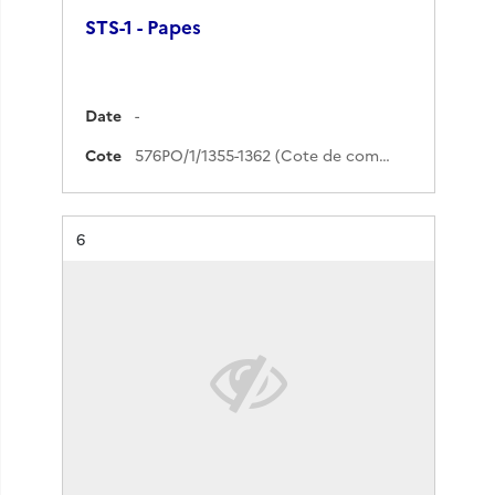
STS-1 - Papes
Date
-
Cote
576PO/1/1355-1362 (Cote de commande)
Résultat n°
6