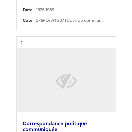
Date
1975-1989
Cote
576PO/2/1-207 (Cote de commande)
Résultat n°
2
Correspondance politique
communiquée