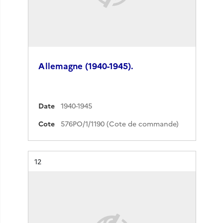
Allemagne (1940-1945).
Date
1940-1945
Cote
576PO/1/1190 (Cote de commande)
Résultat n°
12