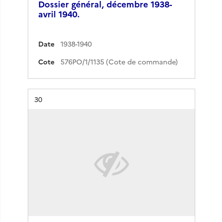
Dossier général, décembre 1938-
avril 1940.
Date
1938-1940
Cote
576PO/1/1135 (Cote de commande)
Résultat n°
30