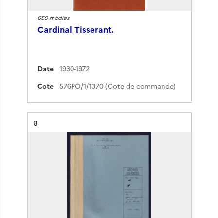
659 medias
Cardinal Tisserant.
Date
1930-1972
Cote
576PO/1/1370 (Cote de commande)
Résultat n°
8