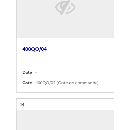
400QO/04
Date
-
Cote
400QO/04 (Cote de commande)
Résultat n°
14