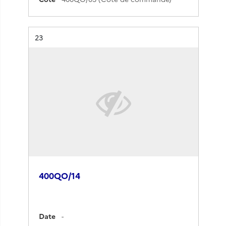
Résultat n°
23
400QO/14
Date
-