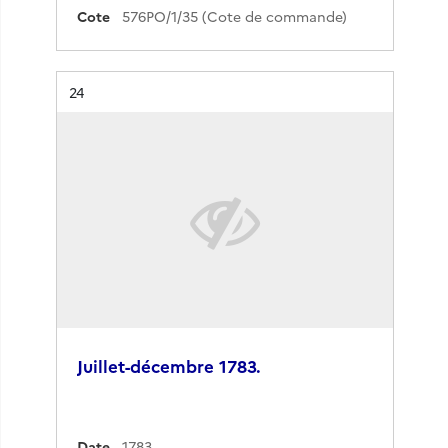
Cote
576PO/1/35 (Cote de commande)
Résultat n°
24
Juillet-décembre 1783.
Date
1783