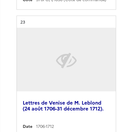
Résultat n°
23
Lettres de Venise de M. Leblond
(24 août 1706-31 décembre 1712).
Date
1706-1712