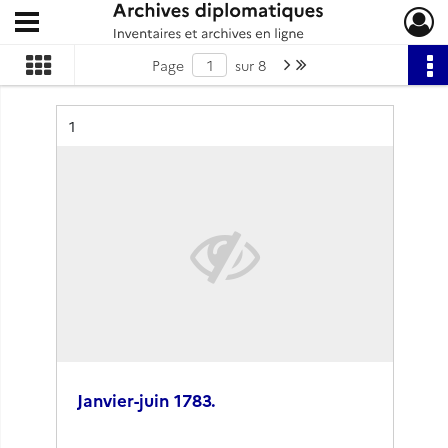
Ouvrir le menu déroulant
Archives diplomatiques
Page suivante : 1/8
Dernière page
Page
sur 8
Résultat n°
1
Janvier-juin 1783.