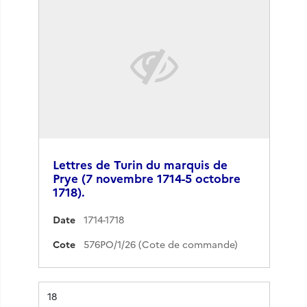
Lettres de Turin du marquis de
Prye (7 novembre 1714-5 octobre
1718).
Date
1714-1718
Cote
576PO/1/26 (Cote de commande)
Résultat n°
18