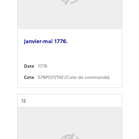
Janvier-mai 1776.
Date
1776
Cote
576PO/1/150 (Cote de commande)
Résultat n°
12