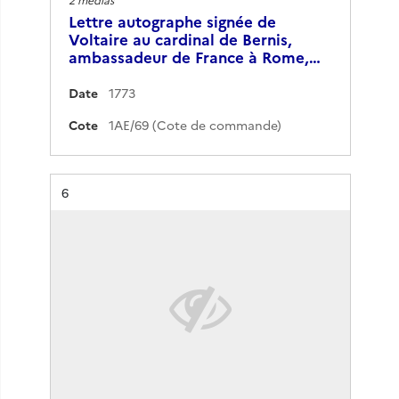
Lettre autographe signée de
Voltaire au cardinal de Bernis,
ambassadeur de France à Rome,…
Date
1773
Cote
1AE/69 (Cote de commande)
Résultat n°
6