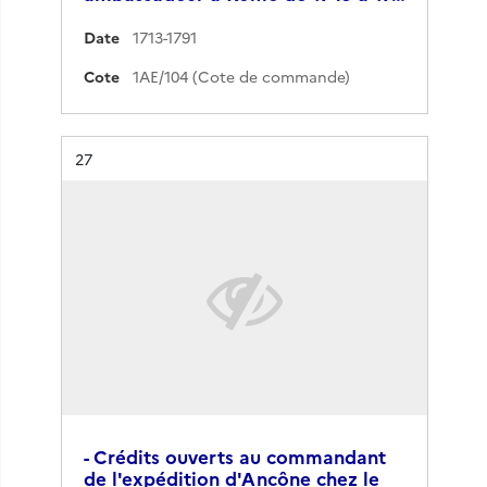
Date
1713-1791
Cote
1AE/104 (Cote de commande)
Résultat n°
27
- Crédits ouverts au commandant
de l'expédition d'Ancône chez le