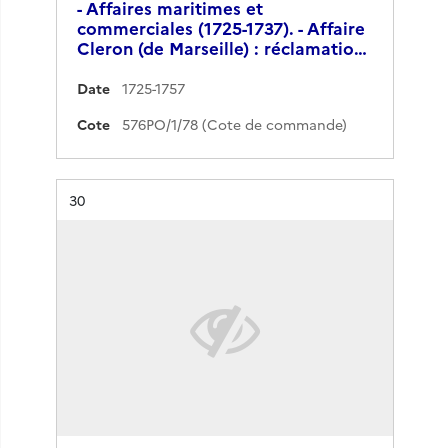
- Affaires maritimes et
commerciales (1725-1737). - Affaire
Cleron (de Marseille) : réclamatio…
Date
1725-1757
Cote
576PO/1/78 (Cote de commande)
Résultat n°
30