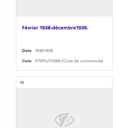
Février 1938-décembre1939.
Date
1938-1939
Cote
576PO/1/1066 (Cote de commande)
Résultat n°
10