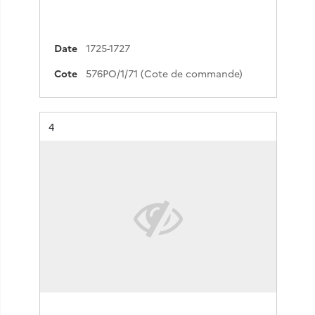
Date
1725-1727
Cote
576PO/1/71 (Cote de commande)
Résultat n°
4