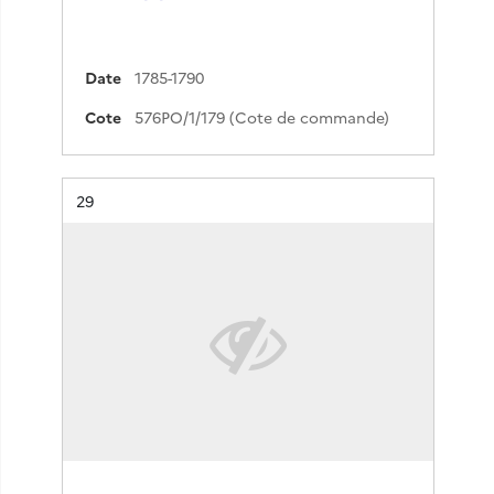
Date
1785-1790
Cote
576PO/1/179 (Cote de commande)
Résultat n°
29