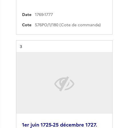
Date
1769-1777
Cote
576PO/1/180 (Cote de commande)
Résultat n°
3
1er juin 1725-25 décembre 1727.