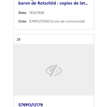
baron de Rotschild : copies de let…
Date
1832-1838
Cote
576PO/1/536 (Cote de commande)
Résultat n°
28
576PO/1/179