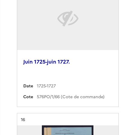
Juin 1725-juin 1727.
Date
1725-1727
Cote
576PO/1/66 (Cote de commande)
Résultat n°
16