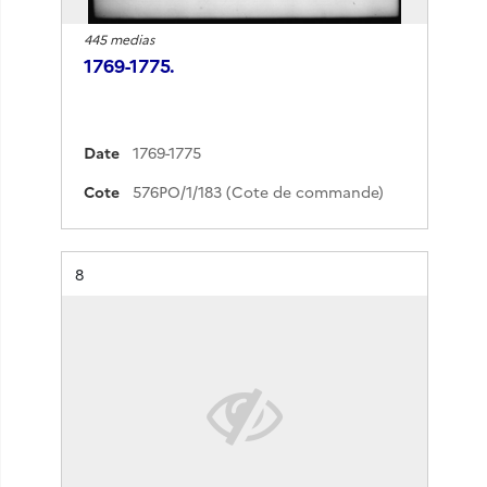
445 medias
1769-1775.
Date
1769-1775
Cote
576PO/1/183 (Cote de commande)
Résultat n°
8