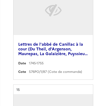
Lettres de l'abbé de Canillac à la
cour (Du Theil, d'Argenson,
Maurepas, La Galaizière, Puyssieu…
Date
1745-1755
Cote
576PO/1/87 (Cote de commande)
Résultat n°
15