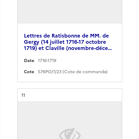
Lettres de Ratisbonne de MM. de
Gergy (14 juillet 1716-17 octobre
1719) et Claville (novembre-déce…
Date
1716-1719
Cote
576PO/1/23 (Cote de commande)
Résultat n°
11