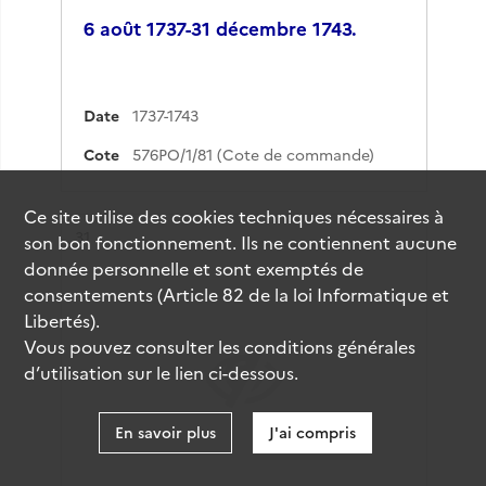
6 août 1737-31 décembre 1743.
Date
1737-1743
Cote
576PO/1/81 (Cote de commande)
Ce site utilise des
cookies
techniques nécessaires à
Résultat n°
31
son bon fonctionnement. Ils ne contiennent aucune
donnée personnelle et sont exemptés de
consentements (Article 82 de la loi Informatique et
Libertés).
Vous pouvez consulter les conditions générales
d’utilisation sur le lien ci-dessous.
En savoir plus
J'ai compris