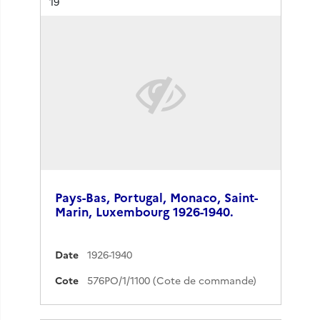
Résultat n°
19
Pays-Bas, Portugal, Monaco, Saint-
Marin, Luxembourg 1926-1940.
Date
1926-1940
Cote
576PO/1/1100 (Cote de commande)