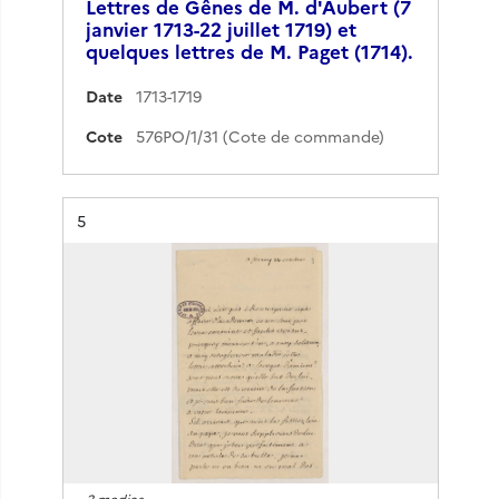
Lettres de Gênes de M. d'Aubert (7
janvier 1713-22 juillet 1719) et
quelques lettres de M. Paget (1714).
Date
1713-1719
Cote
576PO/1/31 (Cote de commande)
Résultat n°
5
2 medias