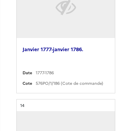
Janvier 1777-janvier 1786.
Date
1777-1786
Cote
576PO/1/186 (Cote de commande)
Résultat n°
14