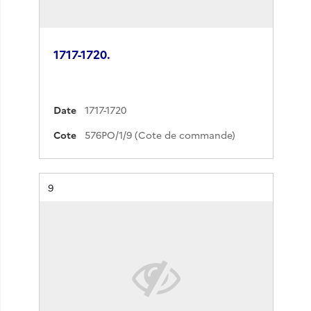
1717-1720.
Date
1717-1720
Cote
576PO/1/9 (Cote de commande)
Résultat n°
9