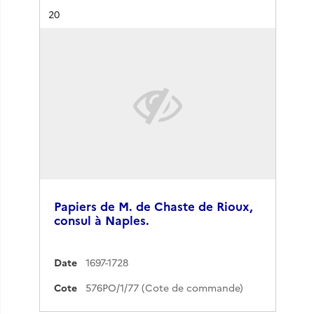
Résultat n°
20
Papiers de M. de Chaste de Rioux,
consul à Naples.
Date
1697-1728
Cote
576PO/1/77 (Cote de commande)