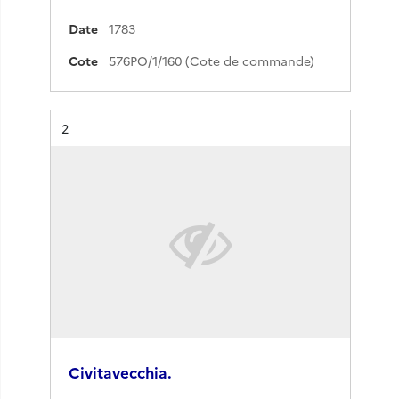
Date
1783
Cote
576PO/1/160 (Cote de commande)
Résultat n°
2
Civitavecchia.