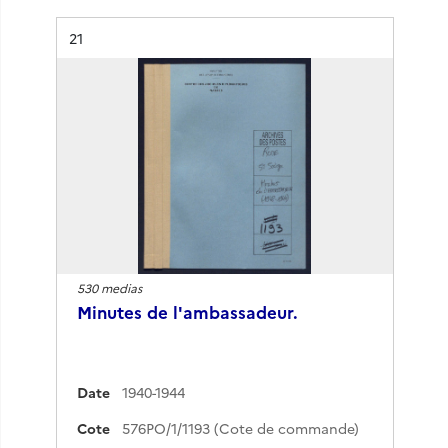
Résultat n°
21
530 medias
Minutes de l'ambassadeur.
Date
1940-1944
Cote
576PO/1/1193 (Cote de commande)