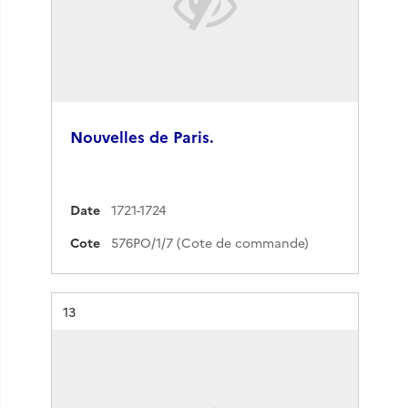
Nouvelles de Paris.
Date
1721-1724
Cote
576PO/1/7 (Cote de commande)
Résultat n°
13