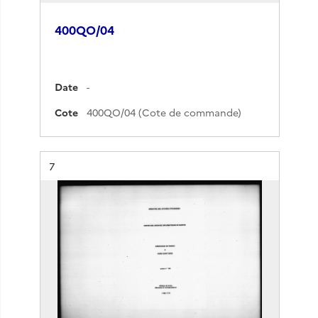
400QO/04
Date
-
Cote
400QO/04 (Cote de commande)
Résultat n°
7