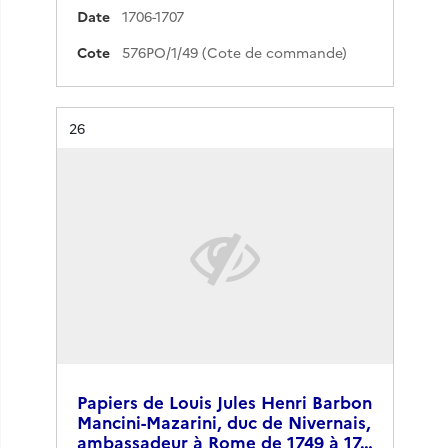
Date
1706-1707
Cote
576PO/1/49 (Cote de commande)
Résultat n°
26
Papiers de Louis Jules Henri Barbon
Mancini-Mazarini, duc de Nivernais,
ambassadeur à Rome de 1749 à 17…