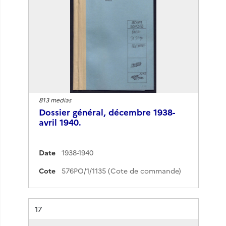
813 medias
Dossier général, décembre 1938-
avril 1940.
Date
1938-1940
Cote
576PO/1/1135 (Cote de commande)
Résultat n°
17