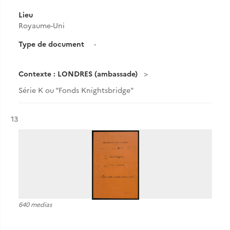
Lieu
Royaume-Uni
Type de document
-
Contexte : LONDRES (ambassade)
Série K ou "Fonds Knightsbridge"
Résultat n°
13
640 medias