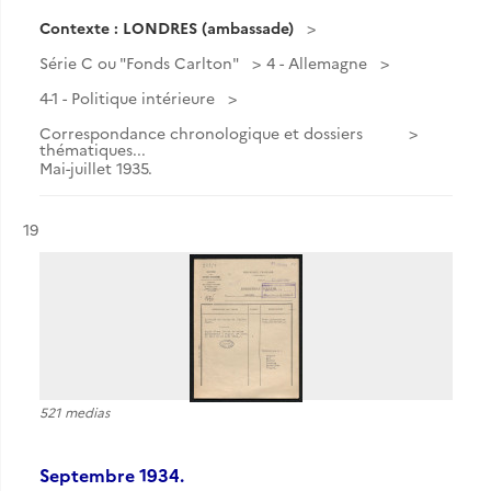
Contexte : LONDRES (ambassade)
Série C ou "Fonds Carlton"
4 - Allemagne
4-1 - Politique intérieure
Correspondance chronologique et dossiers
thématiques...
Mai-juillet 1935.
Résultat n°
19
521 medias
Septembre 1934.