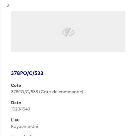
Résultat n°
3
378PO/C/533
Cote
378PO/C/533 (Cote de commande)
Date
1920-1940
Lieu
Royaume-Uni