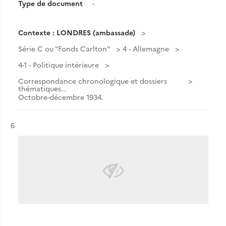
Type de document
-
Contexte : LONDRES (ambassade)
Série C ou "Fonds Carlton"
4 - Allemagne
4-1 - Politique intérieure
Correspondance chronologique et dossiers
thématiques...
Octobre-décembre 1934.
Résultat n°
6