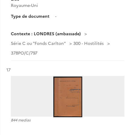
Royaume-Uni
Type de document
-
Contexte : LONDRES (ambassade)
Série C ou "Fonds Carlton"
300 - Hostilités
378PO/C/797
Résultat n°
17
844 medias