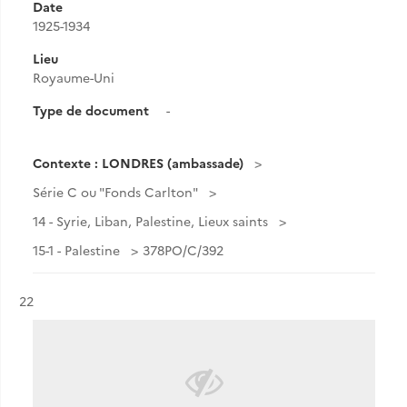
Date
1925-1934
Lieu
Royaume-Uni
Type de document
-
Contexte : LONDRES (ambassade)
Série C ou "Fonds Carlton"
14 - Syrie, Liban, Palestine, Lieux saints
15-1 - Palestine
378PO/C/392
Résultat n°
22