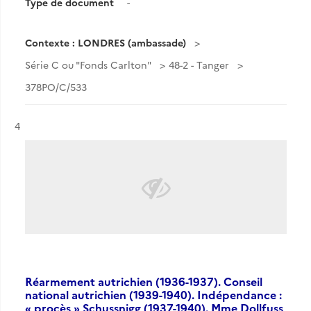
Type de document
-
Contexte : LONDRES (ambassade)
Série C ou "Fonds Carlton"
48-2 - Tanger
378PO/C/533
Résultat n°
4
Réarmement autrichien (1936-1937). Conseil
national autrichien (1939-1940). Indépendance :
« procès » Schussnigg (1937-1940). Mme Dollfuss