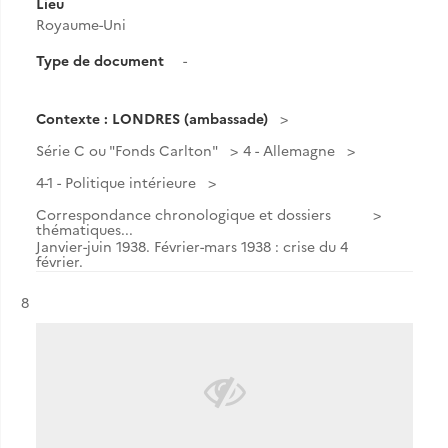
Lieu
Royaume-Uni
Type de document
-
Contexte : LONDRES (ambassade)
Série C ou "Fonds Carlton"
4 - Allemagne
4-1 - Politique intérieure
Correspondance chronologique et dossiers
thématiques...
Janvier-juin 1938. Février-mars 1938 : crise du 4
février.
Résultat n°
8