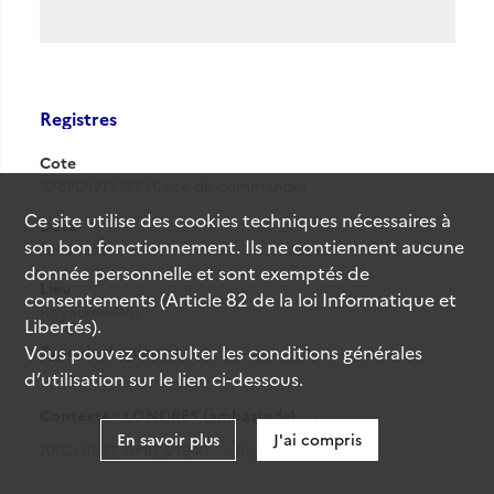
Registres
Cote
378PO/7/1-137 (Cote de commande)
Ce site utilise des
cookies
techniques nécessaires à
Date
son bon fonctionnement. Ils ne contiennent aucune
1946-1969
donnée personnelle et sont exemptés de
Lieu
consentements (Article 82 de la loi Informatique et
Royaume-Uni
Libertés).
Vous pouvez consulter les conditions générales
Type de document
-
d’utilisation sur le lien ci-dessous.
Contexte : LONDRES (ambassade)
En savoir plus
J'ai compris
ARCHIVES APRES 1940
Registres