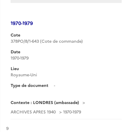
1970-1979
Cote
378PO/8/1-643 (Cote de commande)
Date
1970-1979
Lieu
Royaume-Uni
Type de document
-
Contexte : LONDRES (ambassade)
ARCHIVES APRES 1940
1970-1979
Résultat n°
9