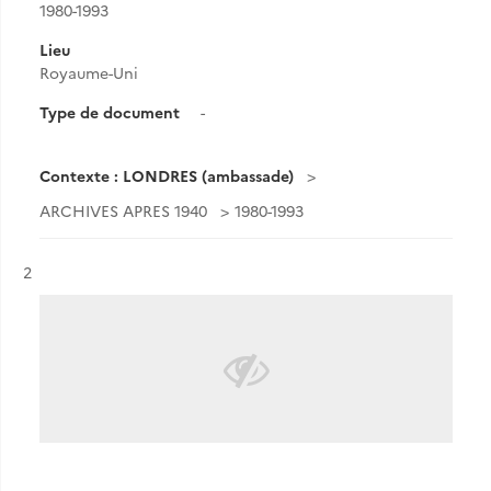
1980-1993
Lieu
Royaume-Uni
Type de document
-
Contexte : LONDRES (ambassade)
ARCHIVES APRES 1940
1980-1993
Résultat n°
2