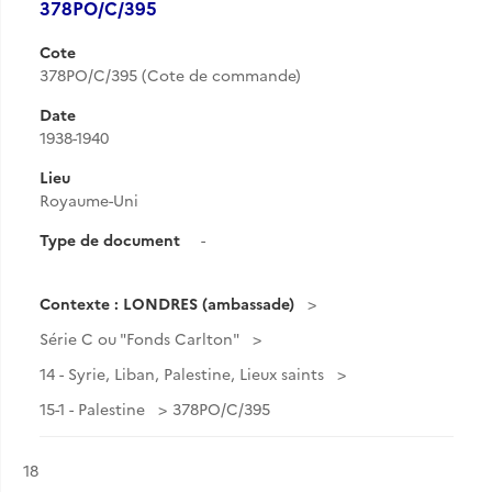
378PO/C/395
Cote
378PO/C/395 (Cote de commande)
Date
1938-1940
Lieu
Royaume-Uni
Type de document
-
Contexte : LONDRES (ambassade)
Série C ou "Fonds Carlton"
14 - Syrie, Liban, Palestine, Lieux saints
15-1 - Palestine
378PO/C/395
Résultat n°
18