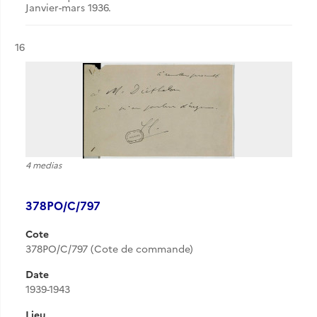
Janvier-mars 1936.
Résultat n°
16
4 medias
378PO/C/797
Cote
378PO/C/797 (Cote de commande)
Date
1939-1943
Lieu