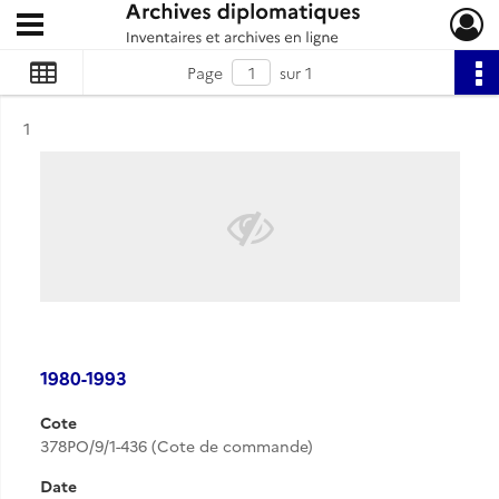
Ouvrir le menu déroulant
Archives diplomatiques
Page
sur 1
Résultat n°
1
1980-1993
Cote
378PO/9/1-436 (Cote de commande)
Date