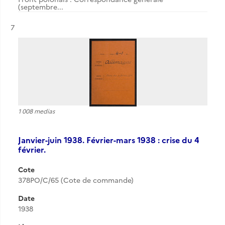
(septembre...
Résultat n°
7
1 008 medias
Janvier-juin 1938. Février-mars 1938 : crise du 4
février.
Cote
378PO/C/65 (Cote de commande)
Date
1938