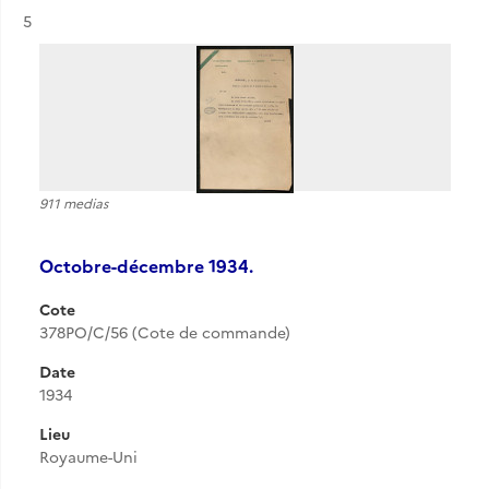
Résultat n°
5
911 medias
Octobre-décembre 1934.
Cote
378PO/C/56 (Cote de commande)
Date
1934
Lieu
Royaume-Uni