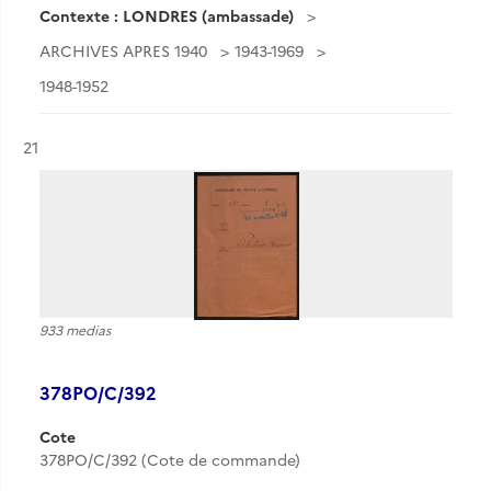
Contexte : LONDRES (ambassade)
ARCHIVES APRES 1940
1943-1969
1948-1952
Résultat n°
21
933 medias
378PO/C/392
Cote
378PO/C/392 (Cote de commande)