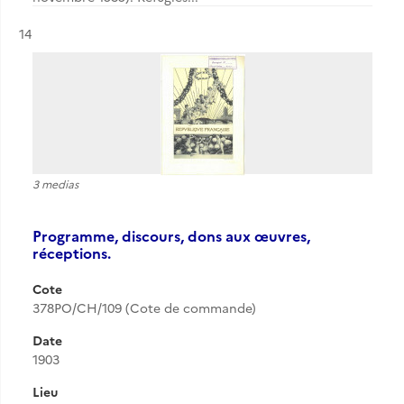
Résultat n°
14
3 medias
Programme, discours, dons aux œuvres,
réceptions.
Cote
378PO/CH/109 (Cote de commande)
Date
1903
Lieu