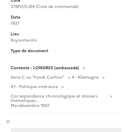
Cote
378PO/C/64 (Cote de commande)
Date
1937
Lieu
Royaume-Uni
Type de document
-
Contexte : LONDRES (ambassade)
Série C ou "Fonds Carlton"
4 - Allemagne
4-1 - Politique intérieure
Correspondance chronologique et dossiers
thématiques...
Mai-décembre 1937.
Résultat n°
11