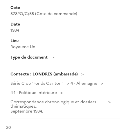
Cote
378PO/C/55 (Cote de commande)
Date
1934
Lieu
Royaume-Uni
Type de document
-
Contexte : LONDRES (ambassade)
Série C ou "Fonds Carlton"
4 - Allemagne
4-1 - Politique intérieure
Correspondance chronologique et dossiers
thématiques...
Septembre 1934.
Résultat n°
20