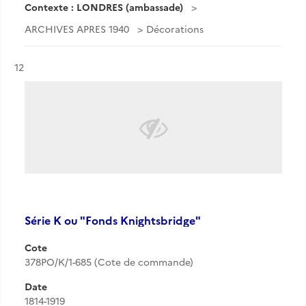
Contexte : LONDRES (ambassade)
ARCHIVES APRES 1940
Décorations
Résultat n°
12
Série K ou "Fonds Knightsbridge"
Cote
378PO/K/1-685 (Cote de commande)
Date
1814-1919