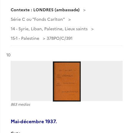
Contexte : LONDRES (ambassade)
Série C ou "Fonds Carlton"
14 - Syrie, Liban, Palestine, Lieux saints
15-1 - Palestine
378PO/C/391
Résultat n°
10
863 medias
Mai-décembre 1937.