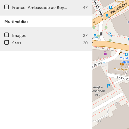
France. Ambassade au Royaume-Uni (Londres)
47
Multimédias
Images
27
Sans
20