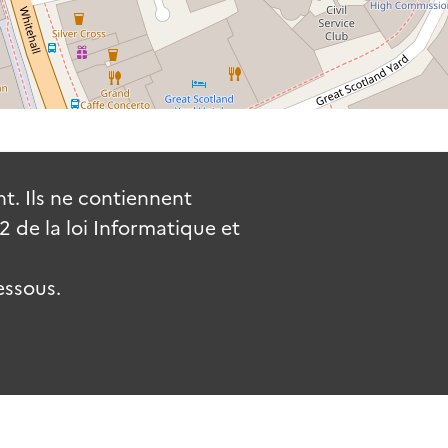
. Ils ne contiennent
de la loi Informatique et
essous.
uv.fr
gouvernement.fr
legifrance.gouv.fr
service-public.fr