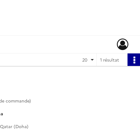
20
1 résultat
 de commande)
ha
 Qatar (Doha)