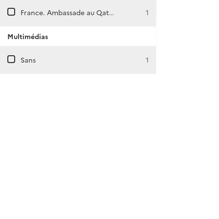
France. Ambassade au Qatar (Doha)
1
Multimédias
Sans
1