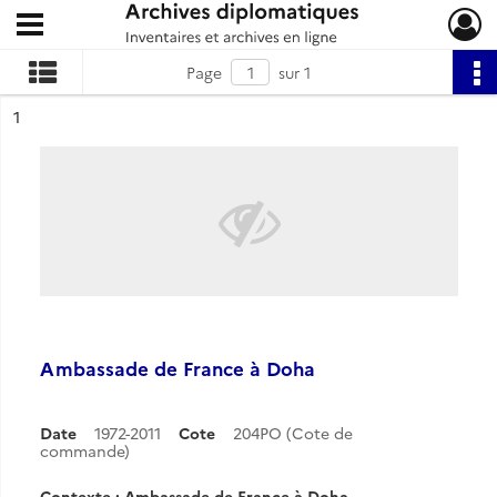
Ouvrir le menu déroulant
Archives diplomatiques
Page
sur 1
ésultat n°
1
Ambassade de France à Doha
Date
1972-2011
Cote
204PO (Cote de
commande)
Contexte : Ambassade de France à Doha