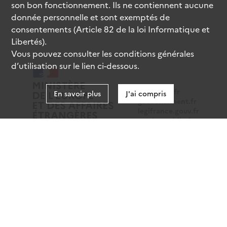
son bon fonctionnement. Ils ne contiennent aucune
donnée personnelle et sont exemptés de
consentements (Article 82 de la loi Informatique et
Libertés).
Vous pouvez consulter les conditions générales
d’utilisation sur le lien ci-dessous.
data.gouv.fr
En savoir plus
J'ai compris
gouvernement.fr
legifrance.gouv.fr
service-public.fr
Mentions légales
Données personnelles
CGU
Gestion des cookies
Accessibilité : partiellement conforme
Sauf mention contraire, tous les contenus de ce site sont
sous
licence etalab-2.0