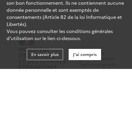
son bon fonctionnement. Ils ne contiennent aucune
donnée personnelle et sont exemptés de
consentements (Article 82 de la loi Informatique et
Libertés).
Vous pouvez consulter les conditions générales
d’utilisation sur le lien ci-dessous.
data.gouv.fr
En savoir plus
J'ai compris
gouvernement.fr
legifrance.gouv.fr
service-public.fr
Mentions légales
Données personnelles
CGU
Gestion des cookies
Accessibilité : partiellement conforme
Sauf mention contraire, tous les contenus de ce site sont
sous
licence etalab-2.0