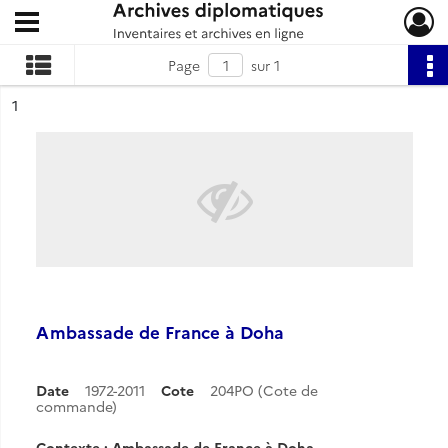
Ouvrir le menu déroulant
Archives diplomatiques
Page
sur 1
ésultat n°
1
Ambassade de France à Doha
Date
1972-2011
Cote
204PO (Cote de
commande)
Contexte : Ambassade de France à Doha