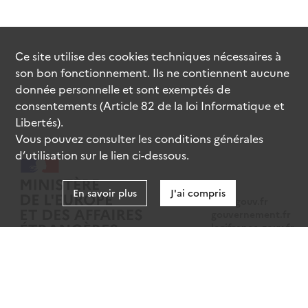
Ce site utilise des
cookies
techniques nécessaires à
son bon fonctionnement. Ils ne contiennent aucune
donnée personnelle et sont exemptés de
consentements (Article 82 de la loi Informatique et
Libertés).
Vous pouvez consulter les conditions générales
d’utilisation sur le lien ci-dessous.
En savoir plus
J'ai compris
data.gouv.fr
gouvernement.fr
legifrance.gouv.fr
service-public.fr