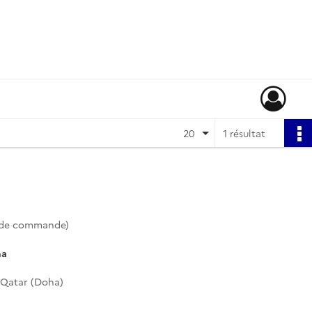
20
1 résultat
 de commande)
ha
 Qatar (Doha)