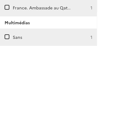
France. Ambassade au Qatar (Doha)
1
Multimédias
Sans
1