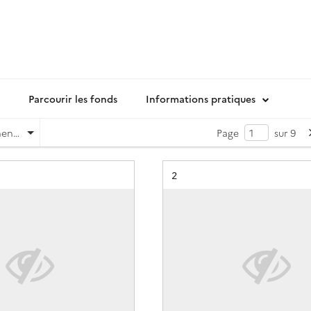
Parcourir les fonds
Informations pratiques
Pertinence
Page
sur 9
Résultat n°
2