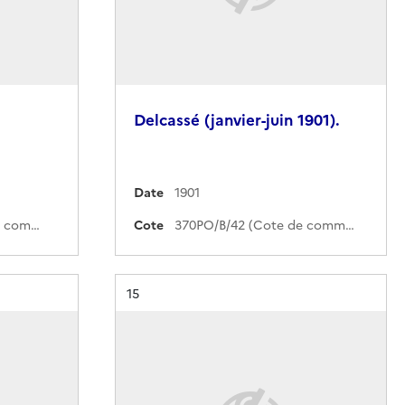
Delcassé (janvier-juin 1901).
Date
1901
370PO/B/120 (Cote de commande)
Cote
370PO/B/42 (Cote de commande)
Résultat n°
15