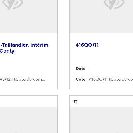
-Taillandier, intérim
416QO/11
 Conty.
Date
-
370PO/B/127 (Cote de commande)
Cote
Résultat n°
17