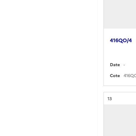
416QO/4
Date
-
Cote
Résultat n°
13