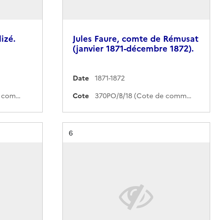
izé.
Jules Faure, comte de Rémusat
(janvier 1871-décembre 1872).
Date
1871-1872
370PO/B/117 (Cote de commande)
Cote
370PO/B/18 (Cote de commande)
Résultat n°
6