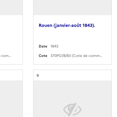
Rouen (janvier-août 1843).
Date
1843
370PO/B/124 (Cote de commande)
Cote
370PO/B/83 (Cote de commande)
Résultat n°
9