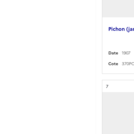
Pichon (jan
Date
1907
Cote
Résultat n°
7