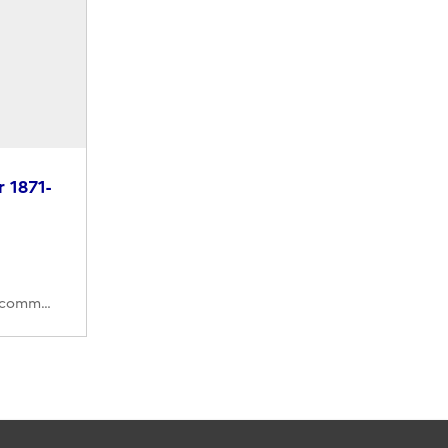
 1871-
370PO/B/95 (Cote de commande)