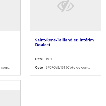
Saint-René-Taillandier, intérim
Doulcet.
Date
1911
370PO/B/158 (Cote de commande)
Cote
370PO/B/131 (Cote de commande)