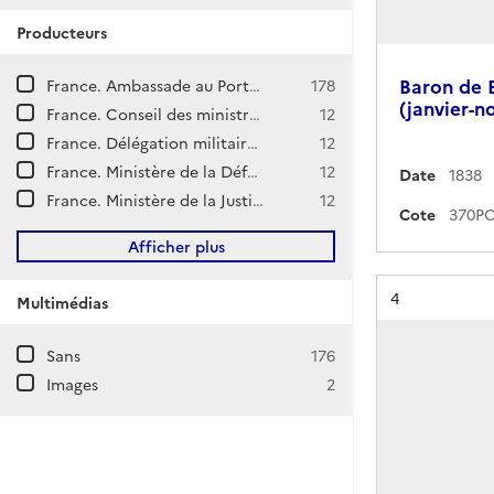
Producteurs
Baron de 
France. Ambassade au Portugal (Lisbonne)
178
(janvier-n
France. Conseil des ministres. Cabinet du président. Philippe Pétain.
12
France. Délégation militaire française en Union soviétique.
12
France. Ministère de la Défense nationale. État-major général de la Défense nationale.
12
Date
1838
France. Ministère de la Justice. Haute Cour de Justice.
12
Cote
Afficher plus
Résultat n°
4
Multimédias
Sans
176
Images
2