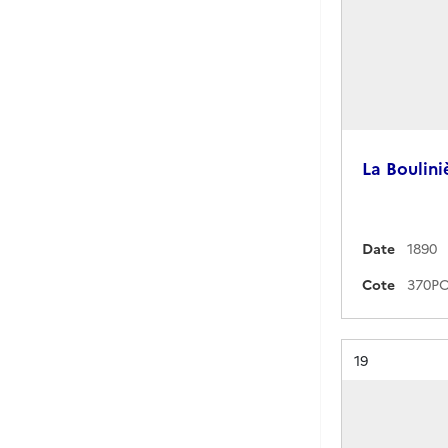
La Boulini
Date
1890
Cote
Résultat n°
19