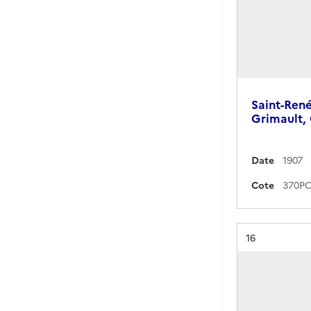
Saint-René
Grimault,
Date
1907
Cote
Résultat n°
16