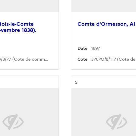
Bois-le-Comte
Comte d'Ormesson, All
ovembre 1838).
Date
1897
370PO/B/77 (Cote de commande)
Cote
Résultat n°
5