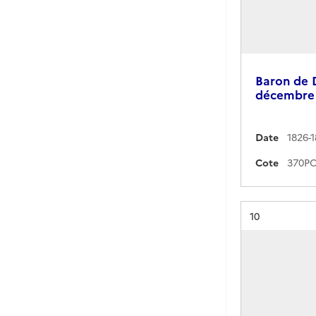
Baron de 
décembre 
Date
1826-
Cote
Résultat n°
10