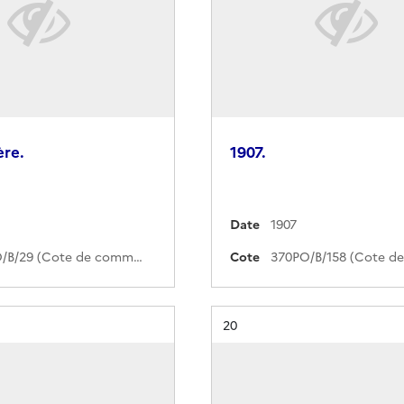
ère.
1907.
Date
1907
370PO/B/29 (Cote de commande)
Cote
Résultat n°
20