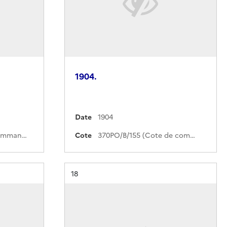
1904.
Date
1904
416QO/11 (Cote de commande)
Cote
370PO/B/155 (Cote de commande)
Résultat n°
18