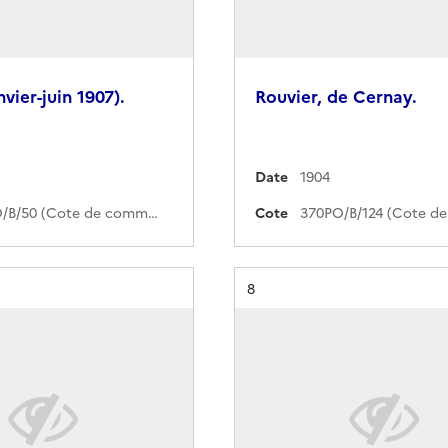
vier-juin 1907).
Rouvier, de Cernay.
Date
1904
370PO/B/50 (Cote de commande)
Cote
Résultat n°
8