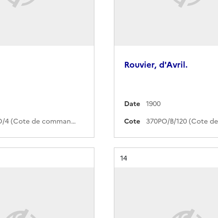
Rouvier, d'Avril.
Date
1900
416QO/4 (Cote de commande)
Cote
Résultat n°
14