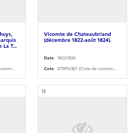
huys,
Vicomte de Chateaubriand
marquis
(décembre 1822-août 1824).
e La T…
Date
1822-1824
370PO/B/17 (Cote de commande)
Cote
370PO/B/1 (Cote de commande)
Résultat n°
12