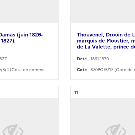
Damas (juin 1826-
Thouvenel, Drouin de L
1827).
marquis de Moustier, 
de La Valette, prince d
1827
Date
1861-1870
370PO/B/4 (Cote de commande)
Cote
Résultat n°
11