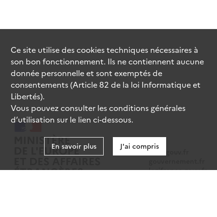
Ce site utilise des
cookies
techniques nécessaires à
son bon fonctionnement. Ils ne contiennent aucune
donnée personnelle et sont exemptés de
consentements (Article 82 de la loi Informatique et
Libertés).
Vous pouvez consulter les conditions générales
d’utilisation sur le lien ci-dessous.
En savoir plus
J'ai compris
data.gouv.fr
gouvernement.fr
legifrance.gouv.fr
service-public.fr