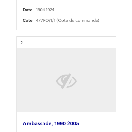
Date
1904-1924
Cote
477PO/1/1 (Cote de commande)
Résultat n°
2
Ambassade, 1990-2005