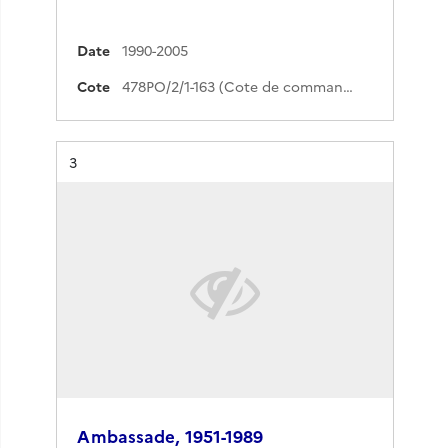
Date
1990-2005
Cote
478PO/2/1-163 (Cote de commande)
Résultat n°
3
Ambassade, 1951-1989