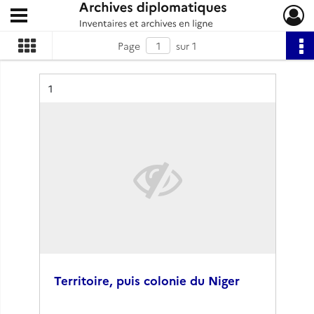
Ouvrir le menu déroulant
Archives diplomatiques
Page
sur 1
Résultat n°
1
Territoire, puis colonie du Niger