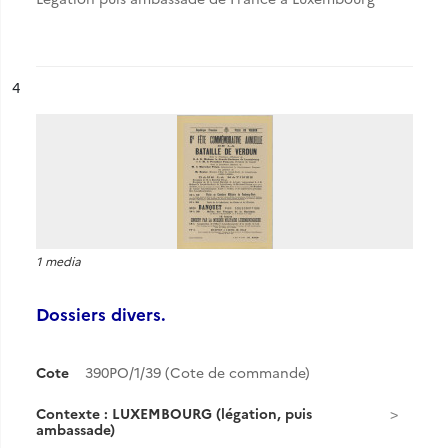
ésultat n°
4
1 media
Dossiers divers.
Cote
390PO/1/39 (Cote de commande)
Contexte : LUXEMBOURG (légation, puis
ambassade)