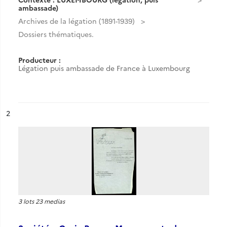
ambassade)
Archives de la légation (1891-1939)
Dossiers thématiques.
Producteur :
Légation puis ambassade de France à Luxembourg
ésultat n°
2
3 lots 23 medias