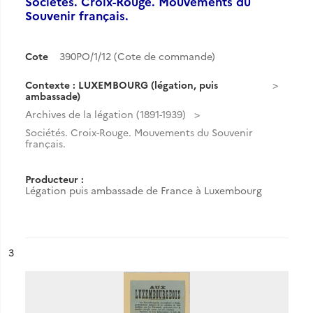
Sociétés. Croix-Rouge. Mouvements du
Souvenir français.
Cote
390PO/1/12 (Cote de commande)
Contexte : LUXEMBOURG (légation, puis
ambassade)
Archives de la légation (1891-1939)
Sociétés. Croix-Rouge. Mouvements du Souvenir
français.
Producteur :
Légation puis ambassade de France à Luxembourg
ésultat n°
3