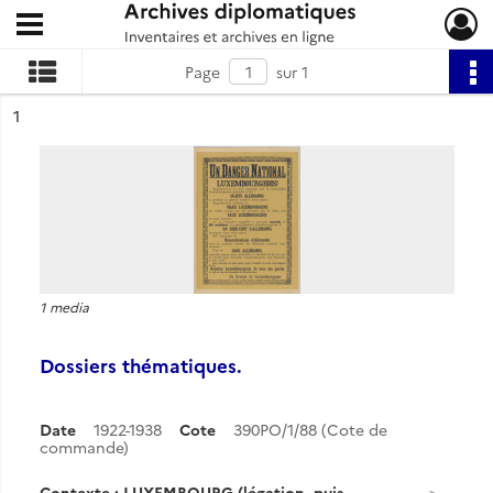
Ouvrir le menu déroulant
Archives diplomatiques
Page
sur 1
ésultat n°
1
1 media
Dossiers thématiques.
Date
1922-1938
Cote
390PO/1/88 (Cote de
commande)
Contexte : LUXEMBOURG (légation, puis