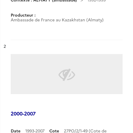
Producteur :
Ambassade de France au Kazakhstan (Almaty)
ésultat n°
2
2000-2007
Date
1993-2007
Cote
27PO/2/1-49 (Cote de