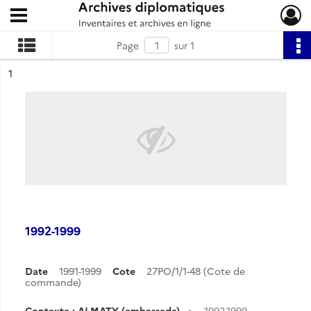
Ouvrir le menu déroulant
Archives diplomatiques
Page
sur 1
ésultat n°
1
1992-1999
Date
1991-1999
Cote
27PO/1/1-48 (Cote de
commande)
Contexte : ALMATY (ambassade)
1992-1999