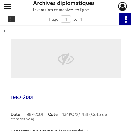
Ouvrir le menu déroulant
Archives diplomatiques
Page
sur 1
ésultat n°
1
1987-2001
Date
1987-2001
Cote
134PO/2/1-181 (Cote de
commande)
Contexte : BUJUMBURA (ambassade)