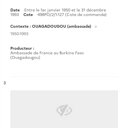
Date
Entre le 1er janvier 1950 et le 31 décembre
1993
Cote
498PO/2/1-127 (Cote de commande)
Contexte : OUAGADOUGOU (ambassade)
1950-1993
Producteur :
Ambassade de France au Burkina Faso
(Ouagadougou)
ésultat n°
3