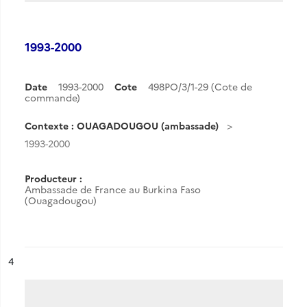
1993-2000
Date
1993-2000
Cote
498PO/3/1-29 (Cote de
commande)
Contexte : OUAGADOUGOU (ambassade)
1993-2000
Producteur :
Ambassade de France au Burkina Faso
(Ouagadougou)
ésultat n°
4