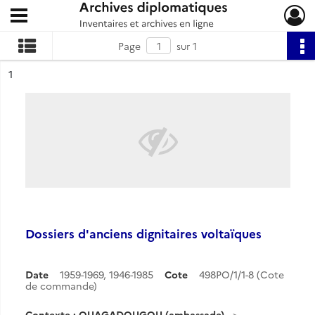
Ouvrir le menu déroulant
Archives diplomatiques
Page
sur 1
ésultat n°
1
Dossiers d'anciens dignitaires voltaïques
Date
1959-1969
,
1946-1985
Cote
498PO/1/1-8 (Cote
de commande)
Contexte : OUAGADOUGOU (ambassade)