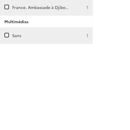
France. Ambassade à Djibouti
1
Multimédias
Sans
1