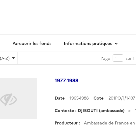
Parcourir les fonds
Informations pratiques
(A-Z)
Page
sur 1
1977-1988
Date
1965-1988
Cote
201PO/1/1-10
Contexte : DJIBOUTI (ambassade)
Producteur :
Ambassade de France en R