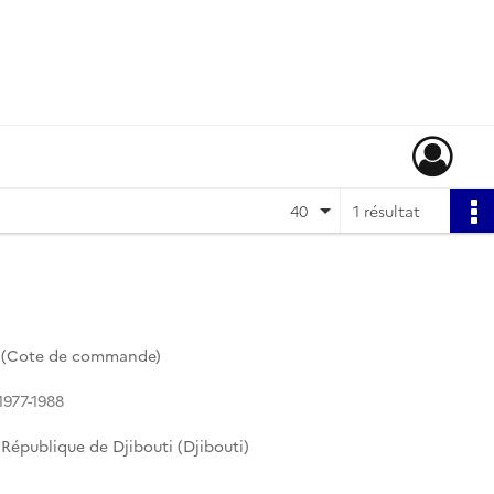
40
1 résultat
7 (Cote de commande)
1977-1988
épublique de Djibouti (Djibouti)