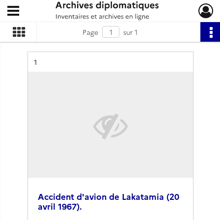
Ouvrir le menu déroulant
Archives diplomatiques
Page
sur 1
Résultat n°
1
Accident d'avion de Lakatamia (20
avril 1967).