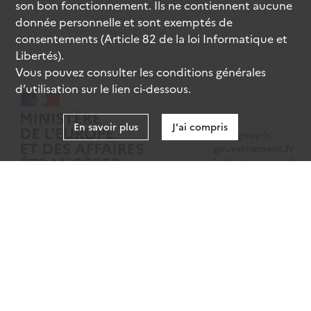
son bon fonctionnement. Ils ne contiennent aucune
donnée personnelle et sont exemptés de
consentements (Article 82 de la loi Informatique et
Libertés).
Vous pouvez consulter les conditions générales
d’utilisation sur le lien ci-dessous.
En savoir plus
J'ai compris
data.gouv.fr
gouvernement.fr
legifrance.gouv.fr
service-public.fr
Mentions légales
Données personnelles
CGU
Gestion des cookies
Accessibilité : partiellement conforme
Sauf mention contraire, tous les contenus de ce site sont sous
licence
etalab-2.0