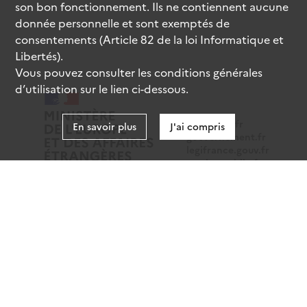
son bon fonctionnement. Ils ne contiennent aucune
donnée personnelle et sont exemptés de
consentements (Article 82 de la loi Informatique et
Libertés).
Vous pouvez consulter les conditions générales
d’utilisation sur le lien ci-dessous.
data.gouv.fr
En savoir plus
J'ai compris
gouvernement.fr
legifrance.gouv.fr
service-public.fr
Mentions légales
Données personnelles
CGU
Gestion des cookies
Accessibilité : partiellement conforme
Sauf mention contraire, tous les contenus de ce site sont
sous
licence etalab-2.0