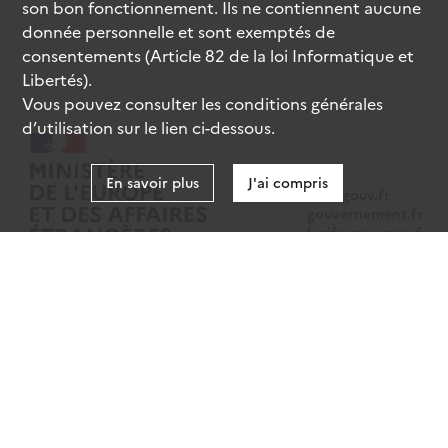
son bon fonctionnement. Ils ne contiennent aucune
donnée personnelle et sont exemptés de
consentements (Article 82 de la loi Informatique et
Libertés).
Vous pouvez consulter les conditions générales
d’utilisation sur le lien ci-dessous.
En savoir plus
J'ai compris
data.gouv.fr
gouvernement.fr
legifrance.gouv.fr
service-public.fr
Mentions légales
Données personnelles
CGU
Gestion des cookies
Accessibilité : partiellement conforme
Sauf mention contraire, tous les contenus de ce site sont sous
licence
etalab-2.0