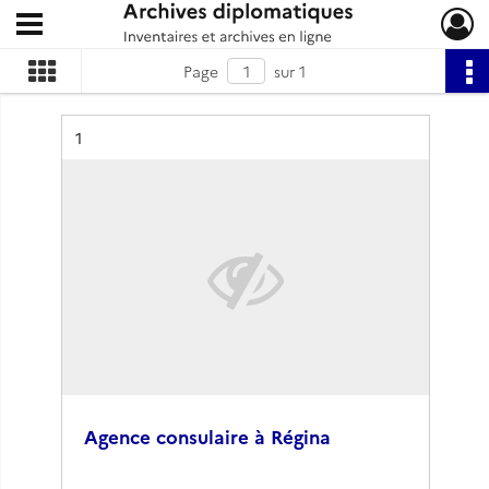
Ouvrir le menu déroulant
Archives diplomatiques
Page
sur 1
Résultat n°
1
Agence consulaire à Régina