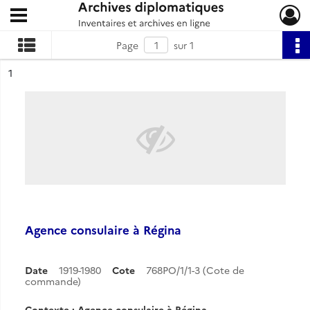
Ouvrir le menu déroulant
Archives diplomatiques
Page
sur 1
ésultat n°
1
Agence consulaire à Régina
Date
1919-1980
Cote
768PO/1/1-3 (Cote de
commande)
Contexte : Agence consulaire à Régina