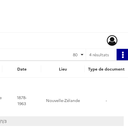
80
4 résultats
Date
Lieu
Type de document
e
1878-
Nouvelle-Zélande
-
1963
/1/3