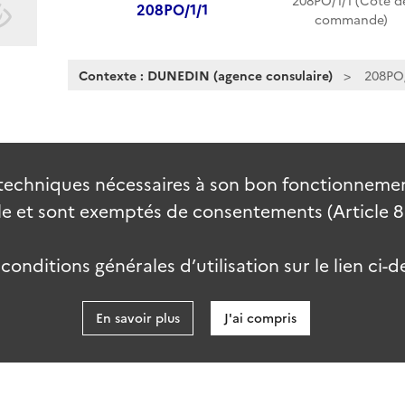
208PO/1/1 (Cote d
208PO/1/1
commande)
Contexte : DUNEDIN (agence consulaire)
208PO/
techniques nécessaires à son bon fonctionnement
 et sont exemptés de consentements (Article 82 
onditions générales d’utilisation sur le lien ci-d
En savoir plus
J'ai compris
data.go