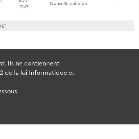
e
1875-
Nouvelle-Zélande
-
1947
1/1
. Ils ne contiennent
de la loi Informatique et
essous.
uv.fr
gouvernement.fr
legifrance.gouv.fr
service-public.fr