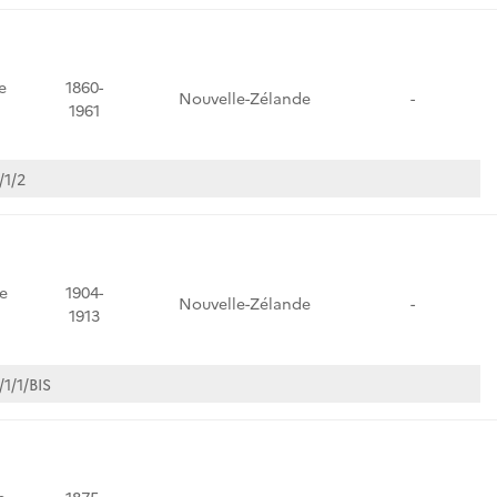
e
1860-
Nouvelle-Zélande
-
1961
/1/2
e
1904-
Nouvelle-Zélande
-
1913
1/1/BIS