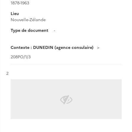
1878-1963
Lieu
Nouvelle-Zélande
Type de document
-
Contexte : DUNEDIN (agence consulaire)
208PO/1/3
Résultat n°
2