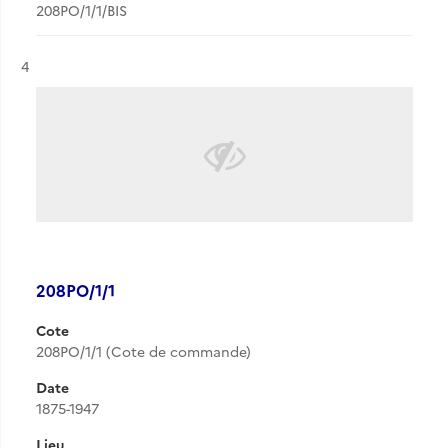
208PO/1/1/BIS
Résultat n°
4
208PO/1/1
Cote
208PO/1/1 (Cote de commande)
Date
1875-1947
Lieu