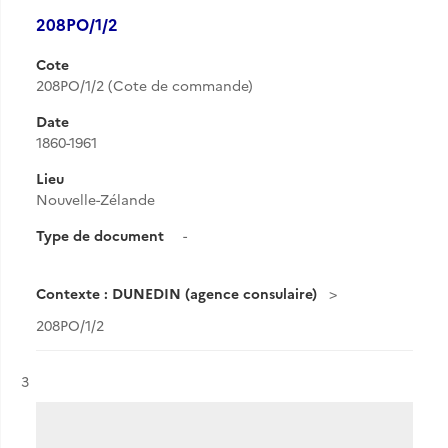
208PO/1/2
Cote
208PO/1/2 (Cote de commande)
Date
1860-1961
Lieu
Nouvelle-Zélande
Type de document
-
Contexte : DUNEDIN (agence consulaire)
208PO/1/2
Résultat n°
3