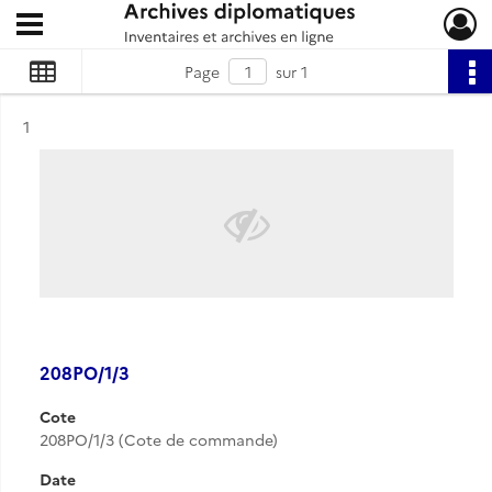
Ouvrir le menu déroulant
Archives diplomatiques
Page
sur 1
Résultat n°
1
208PO/1/3
Cote
208PO/1/3 (Cote de commande)
Date