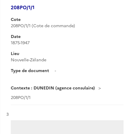
208PO/1/1
Cote
208PO/1/1 (Cote de commande)
Date
1875-1947
Lieu
Nouvelle-Zélande
Type de document
-
Contexte : DUNEDIN (agence consulaire)
208PO/1/1
Résultat n°
3