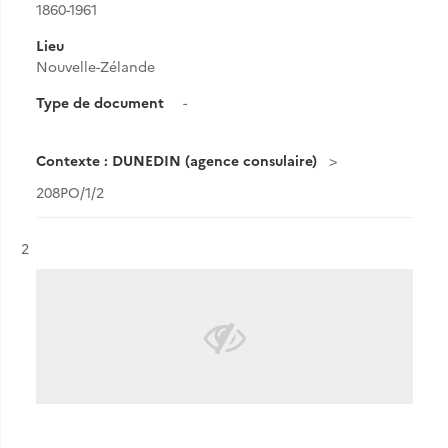
1860-1961
Lieu
Nouvelle-Zélande
Type de document
-
Contexte : DUNEDIN (agence consulaire)
208PO/1/2
Résultat n°
2