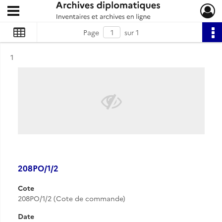
Ouvrir le menu déroulant
Archives diplomatiques
Page
sur 1
Résultat n°
1
208PO/1/2
Cote
208PO/1/2 (Cote de commande)
Date