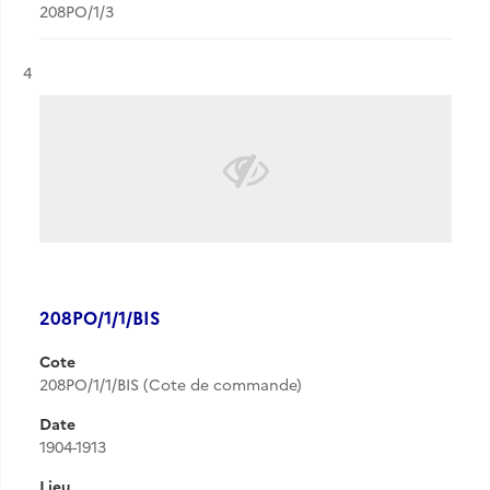
208PO/1/3
Résultat n°
4
208PO/1/1/BIS
Cote
208PO/1/1/BIS (Cote de commande)
Date
1904-1913
Lieu