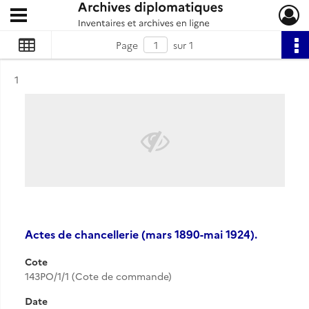
Ouvrir le menu déroulant
Archives diplomatiques
Page
sur 1
Résultat n°
1
Actes de chancellerie (mars 1890-mai 1924).
Cote
143PO/1/1 (Cote de commande)
Date