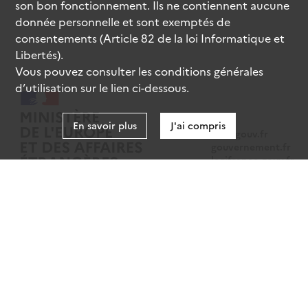
son bon fonctionnement. Ils ne contiennent aucune
donnée personnelle et sont exemptés de
consentements (Article 82 de la loi Informatique et
Libertés).
Vous pouvez consulter les conditions générales
d’utilisation sur le lien ci-dessous.
En savoir plus
J'ai compris
data.gouv.fr
gouvernement.fr
legifrance.gouv.fr
service-public.fr
Mentions légales
Données personnelles
CGU
Gestion des cookies
Accessibilité : partiellement conforme
Sauf mention contraire, tous les contenus de ce site sont sous
licence
etalab-2.0