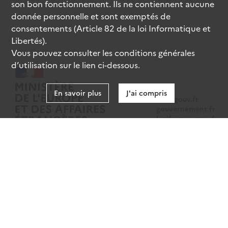
son bon fonctionnement. Ils ne contiennent aucune
donnée personnelle et sont exemptés de
consentements (Article 82 de la loi Informatique et
Libertés).
Vous pouvez consulter les conditions générales
d’utilisation sur le lien ci-dessous.
En savoir plus
J'ai compris
data.gouv.fr
gouvernement.fr
legifrance.gouv.fr
service-public.fr
Mentions légales
Données personnelles
CGU
Gestion des cookies
Accessibilité : partiellement conforme
Sauf mention contraire, tous les contenus de ce site sont sous
licence
etalab-2.0