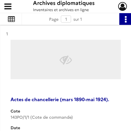
Ouvrir le menu déroulant
Archives diplomatiques
Page
sur 1
Résultat n°
1
Actes de chancellerie (mars 1890-mai 1924).
Cote
143PO/1/1 (Cote de commande)
Date