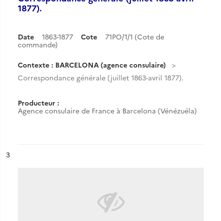
1877).
Date
1863-1877
Cote
71PO/1/1 (Cote de
commande)
Contexte : BARCELONA (agence consulaire)
Correspondance générale (juillet 1863-avril 1877).
Producteur :
Agence consulaire de France à Barcelona (Vénézuéla)
ésultat n°
3