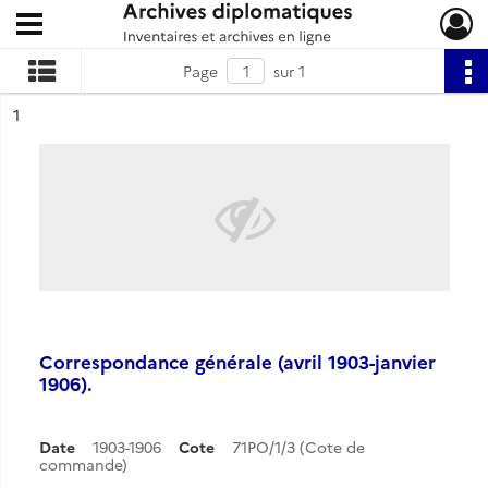
Ouvrir le menu déroulant
Archives diplomatiques
Page
sur 1
ésultat n°
1
Correspondance générale (avril 1903-janvier
1906).
Date
1903-1906
Cote
71PO/1/3 (Cote de
commande)