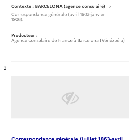
Contexte : BARCELONA (agence consulaire)
Correspondance générale (avril 1903-janvier
1906).
Producteur :
Agence consulaire de France à Barcelona (Vénézuéla)
ésultat n°
2
Correspondance générale (juillet 1863-avril