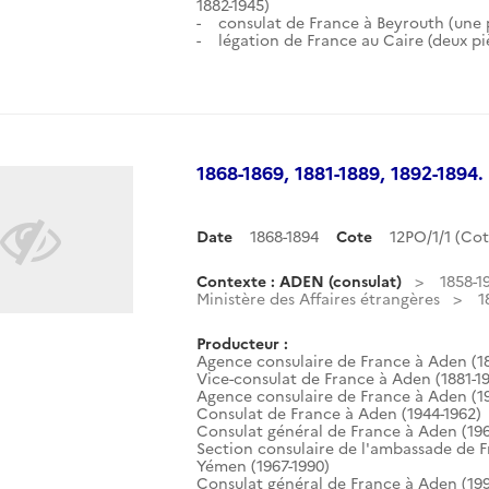
1882-1945)
- consulat de France à Beyrouth (une p
- légation de France au Caire (deux pi
1868-1869, 1881-1889, 1892-1894.
Date
1868-1894
Cote
12PO/1/1 (C
Contexte : ADEN (consulat)
1858-1
Ministère des Affaires étrangères
1
Producteur :
Agence consulaire de France à Aden (18
Vice-consulat de France à Aden (1881-1
Agence consulaire de France à Aden (1
Consulat de France à Aden (1944-1962)
Consulat général de France à Aden (196
Section consulaire de l'ambassade de 
Yémen (1967-1990)
Consulat général de France à Aden (199