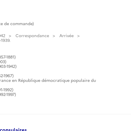
ote de commande)
942
Correspondance
Arrivée
-1939.
57-1881)
903)
903-1942)
2-1967)
France en République démocratique populaire du
1-1992)
92-1997)
consulaires.