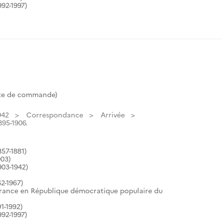
92-1997)
ote de commande)
942
Correspondance
Arrivée
895-1906.
57-1881)
903)
903-1942)
2-1967)
France en République démocratique populaire du
1-1992)
92-1997)