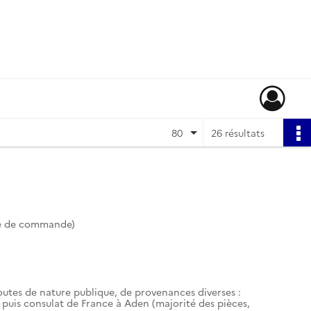
80
26 résultats
te de commande)
toutes de nature publique, de provenances diverses :
 puis consulat de France à Aden (majorité des pièces,