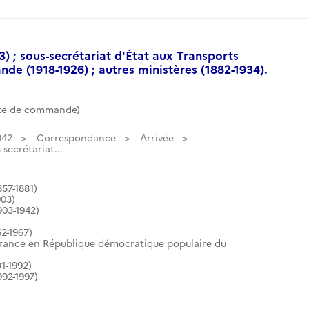
3) ; sous-secrétariat d'État aux Transports
de (1918-1926) ; autres ministères (1882-1934).
ote de commande)
942
Correspondance
Arrivée
-secrétariat...
57-1881)
903)
903-1942)
2-1967)
France en République démocratique populaire du
1-1992)
92-1997)