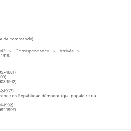
te de commande)
942
Correspondance
Arrivée
-1918.
57-1881)
903)
903-1942)
2-1967)
France en République démocratique populaire du
1-1992)
92-1997)