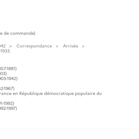
te de commande)
942
Correspondance
Arrivée
-1933.
57-1881)
903)
903-1942)
2-1967)
France en République démocratique populaire du
1-1992)
92-1997)