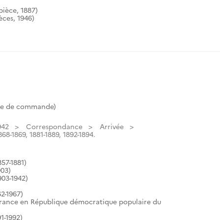
ièce, 1887)
èces, 1946)
ote de commande)
942
Correspondance
Arrivée
868-1869, 1881-1889, 1892-1894.
57-1881)
903)
903-1942)
2-1967)
France en République démocratique populaire du
1-1992)