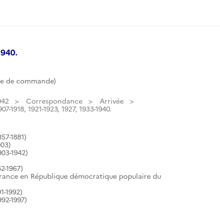
1940.
te de commande)
942
Correspondance
Arrivée
907-1918, 1921-1923, 1927, 1933-1940.
57-1881)
903)
903-1942)
2-1967)
France en République démocratique populaire du
1-1992)
92-1997)