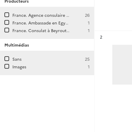
Producteurs
France. Agence consulaire à Aden (République du Yémen).
26
France. Ambassade en Egypte (Le Caire)
1
France. Consulat à Beyrouth (Liban)
1
Résultat n°
2
Multimédias
Sans
25
Images
1