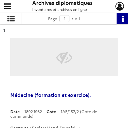
Ouvrir le menu déroulant
Archives diplomatiques
Page
sur 1
ésultat n°
1
Médecine (formation et exercice).
Date
1892-1932
Cote
1AE/157/2 (Cote de
commande)
Contexte : Papiers Henri Fournial