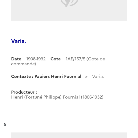
Varia.
Date
1908-1932
Cote
1AE/157/5 (Cote de
commande)
Contexte : Papiers Henri Fournial
Varia.
Producteur :
Henri (Fortuné Philippe) Fournial (1866-1932)
ésultat n°
5