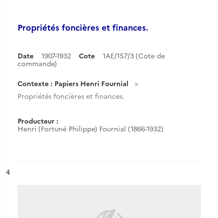
Propriétés foncières et finances.
Date
1907-1932
Cote
1AE/157/3 (Cote de
commande)
Contexte : Papiers Henri Fournial
Propriétés foncières et finances.
Producteur :
Henri (Fortuné Philippe) Fournial (1866-1932)
ésultat n°
4