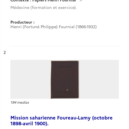
Médecine (formation et exercice).
Producteur :
Henri (Fortuné Philippe) Fournial (1866-1932)
ésultat n°
2
194 medias
Mission saharienne Foureau-Lamy (octobre
1898-avril 1900).