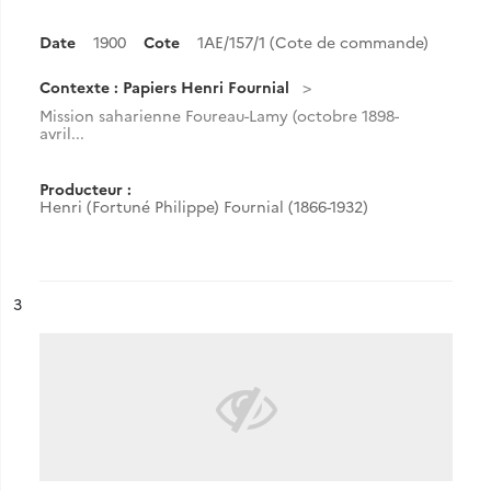
Date
1900
Cote
1AE/157/1 (Cote de commande)
Contexte : Papiers Henri Fournial
Mission saharienne Foureau-Lamy (octobre 1898-
avril...
Producteur :
Henri (Fortuné Philippe) Fournial (1866-1932)
ésultat n°
3