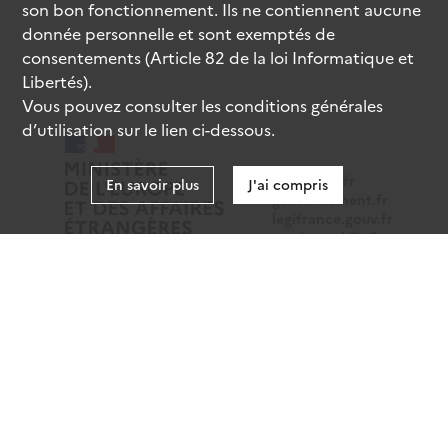
son bon fonctionnement. Ils ne contiennent aucune
donnée personnelle et sont exemptés de
consentements (Article 82 de la loi Informatique et
Libertés).
Vous pouvez consulter les conditions générales
d’utilisation sur le lien ci-dessous.
data.gouv.fr
En savoir plus
J'ai compris
gouvernement.fr
legifrance.gouv.fr
service-public.fr
Mentions légales
Données personnelles
CGU
Gestion des cookies
Accessibilité : partiellement conforme
Sauf mention contraire, tous les contenus de ce site sont
sous
licence etalab-2.0