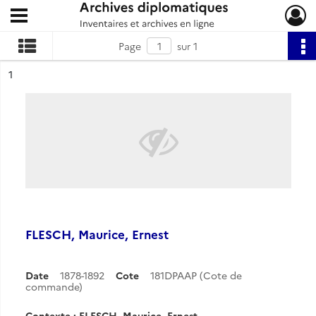
Ouvrir le menu déroulant
Archives diplomatiques
Page
sur 1
ésultat n°
1
FLESCH, Maurice, Ernest
Date
1878-1892
Cote
181DPAAP (Cote de
commande)
Contexte : FLESCH, Maurice, Ernest