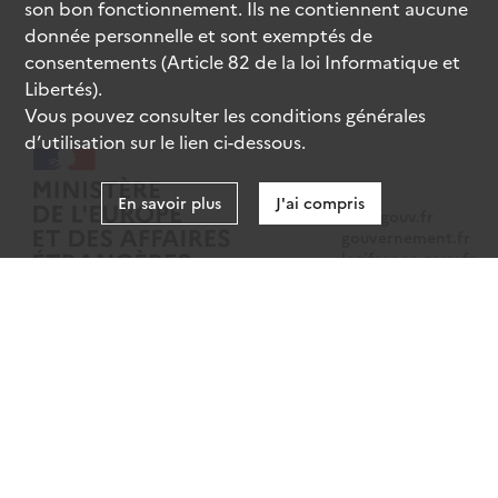
son bon fonctionnement. Ils ne contiennent aucune
donnée personnelle et sont exemptés de
consentements (Article 82 de la loi Informatique et
Libertés).
Vous pouvez consulter les conditions générales
d’utilisation sur le lien ci-dessous.
En savoir plus
J'ai compris
data.gouv.fr
gouvernement.fr
legifrance.gouv.fr
service-public.fr
Mentions légales
Données personnelles
CGU
Gestion des cookies
Accessibilité : partiellement conforme
Sauf mention contraire, tous les contenus de ce site sont sous
licence
etalab-2.0