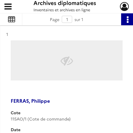
Ouvrir le menu déroulant
Archives diplomatiques
Page
sur 1
Résultat n°
1
FERRAS, Philippe
Cote
115AO/1 (Cote de commande)
Date