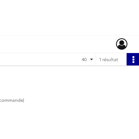
40
1 résultat
e commande)