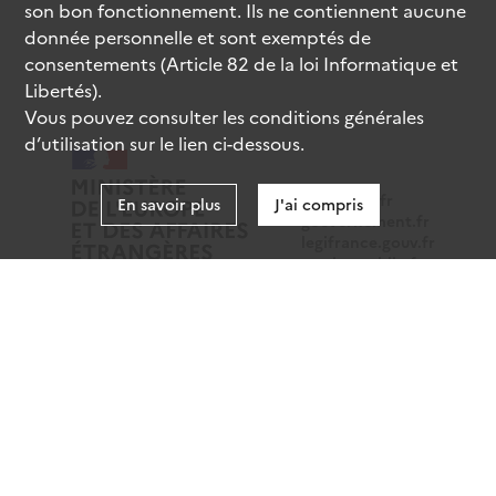
son bon fonctionnement. Ils ne contiennent aucune
donnée personnelle et sont exemptés de
consentements (Article 82 de la loi Informatique et
Libertés).
Vous pouvez consulter les conditions générales
d’utilisation sur le lien ci-dessous.
data.gouv.fr
En savoir plus
J'ai compris
gouvernement.fr
legifrance.gouv.fr
service-public.fr
Mentions légales
Données personnelles
CGU
Gestion des cookies
Accessibilité : partiellement conforme
Sauf mention contraire, tous les contenus de ce site sont
sous
licence etalab-2.0