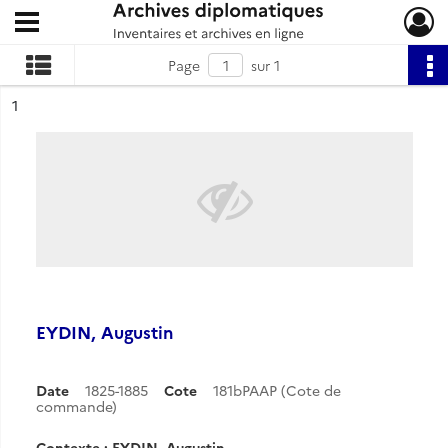
Ouvrir le menu déroulant
Archives diplomatiques
Page
sur 1
ésultat n°
1
EYDIN, Augustin
Date
1825-1885
Cote
181bPAAP (Cote de
commande)
Contexte : EYDIN, Augustin