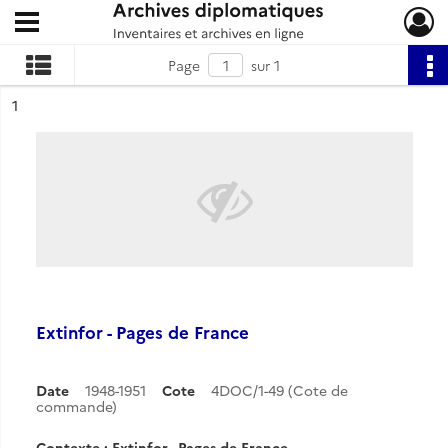
Ouvrir le menu déroulant
Archives diplomatiques
Page
sur 1
ésultat n°
1
Extinfor - Pages de France
Date
1948-1951
Cote
4DOC/1-49 (Cote de
commande)
Contexte : Extinfor - Pages de France