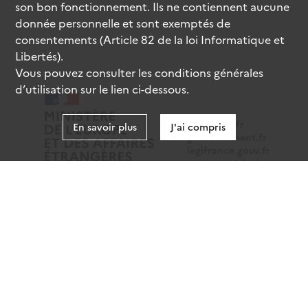
son bon fonctionnement. Ils ne contiennent aucune
donnée personnelle et sont exemptés de
consentements (Article 82 de la loi Informatique et
Libertés).
Vous pouvez consulter les conditions générales
d’utilisation sur le lien ci-dessous.
data.gouv.fr
En savoir plus
J'ai compris
gouvernement.fr
legifrance.gouv.fr
service-public.fr
Mentions légales
Données personnelles
CGU
Gestion des cookies
Accessibilité : partiellement conforme
Sauf mention contraire, tous les contenus de ce site sont
sous
licence etalab-2.0