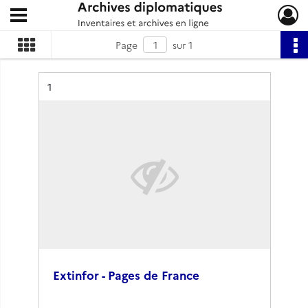
Ouvrir le menu déroulant
Archives diplomatiques
Page
sur 1
Résultat n°
1
Extinfor - Pages de France