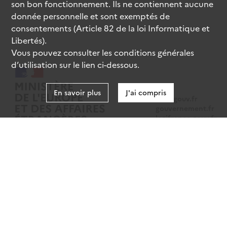
son bon fonctionnement. Ils ne contiennent aucune
donnée personnelle et sont exemptés de
consentements (Article 82 de la loi Informatique et
Libertés).
Vous pouvez consulter les conditions générales
d’utilisation sur le lien ci-dessous.
En savoir plus
J'ai compris
data.gouv.fr
gouvernement.fr
legifrance.gouv.fr
service-public.fr
Mentions légales
Données personnelles
CGU
Gestion des cookies
Accessibilité : partiellement conforme
Sauf mention contraire, tous les contenus de ce site sont sous
licence
etalab-2.0